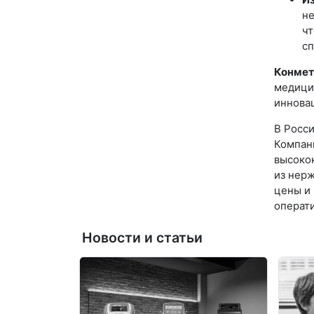
не
чт
сп
Конмет
медици
иннова
В Росс
Компан
высоко
из нер
цены и
операти
Новости и статьи