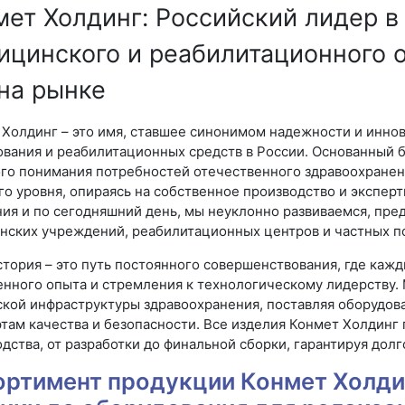
мет Холдинг: Российский лидер в
ицинского и реабилитационного о
 на рынке
 Холдинг – это имя, ставшее синонимом надежности и инно
вания и реабилитационных средств в России. Основанный б
ого понимания потребностей отечественного здравоохранен
о уровня, опираясь на собственное производство и экспер
ия и по сегодняшний день, мы неуклонно развиваемся, пр
нских учреждений, реабилитационных центров и частных п
тория – это путь постоянного совершенствования, где каж
нного опыта и стремления к технологическому лидерству.
ской инфраструктуры здравоохранения, поставляя оборудов
там качества и безопасности. Все изделия Конмет Холдинг 
дства, от разработки до финальной сборки, гарантируя дол
ортимент продукции Конмет Холди