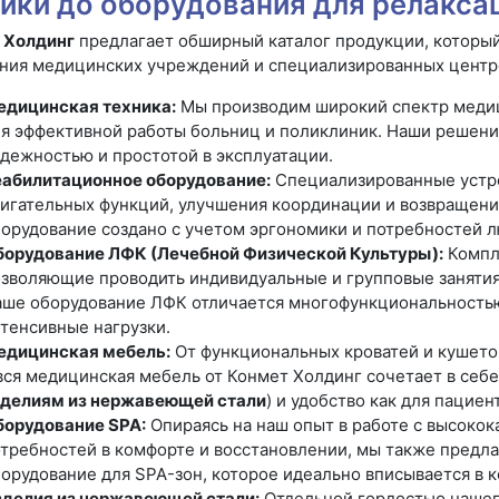
ики до оборудования для релакса
 Холдинг
предлагает обширный каталог продукции, которы
ния медицинских учреждений и специализированных центр
едицинская техника:
Мы производим широкий спектр медиц
я эффективной работы больниц и поликлиник. Наши решени
дежностью и простотой в эксплуатации.
еабилитационное оборудование:
Специализированные устро
игательных функций, улучшения координации и возвращени
орудование создано с учетом эргономики и потребностей 
борудование ЛФК (Лечебной Физической Культуры):
Компл
зволяющие проводить индивидуальные и групповые занятия
ше оборудование ЛФК отличается многофункциональность
тенсивные нагрузки.
едицинская мебель:
От функциональных кроватей и кушето
вся медицинская мебель от Конмет Холдинг сочетает в себе
зделиям из нержавеющей стали
) и удобство как для пациен
борудование SPA:
Опираясь на наш опыт в работе с высоко
требностей в комфорте и восстановлении, мы также предл
орудование для SPA-зон, которое идеально вписывается в 
делия из нержавеющей стали:
Отдельной гордостью нашего