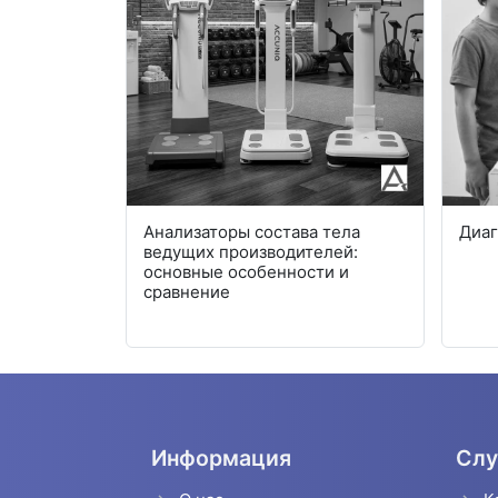
рующие
Анализаторы состава тела
Диаг
ионной -
ведущих производителей:
 внедрение
основные особенности и
ургию
сравнение
Информация
Слу