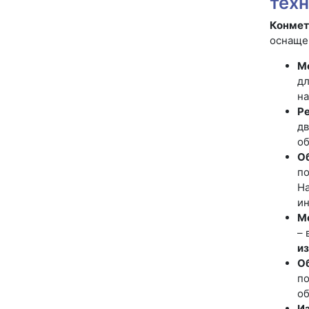
техн
Конмет
оснаще
М
дл
на
Р
дв
об
О
по
На
ин
М
– 
и
О
по
об
Из