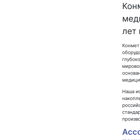
Кон
мед
лет
Конмет
оборудо
глубок
мировог
основан
медици
Наша ис
накопле
россий
стандар
произво
Асс