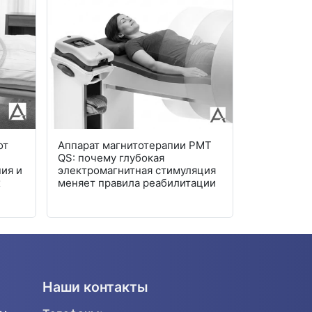
от
Аппарат магнитотерапии PMT
Современн
QS: почему глубокая
мочи: авто
ия и
электромагнитная стимуляция
лаборатор
х
меняет правила реабилитации
Наши контакты