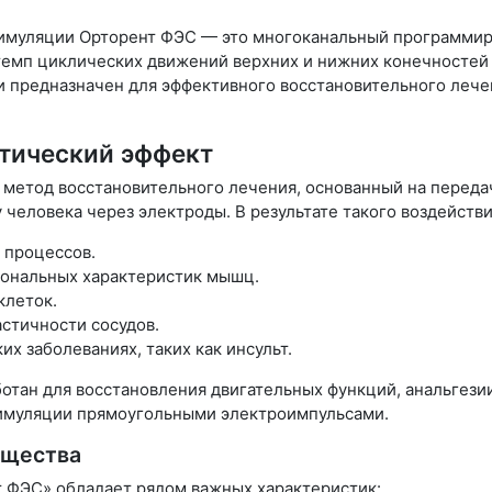
имуляции Орторент ФЭС — это многоканальный программир
емп циклических движений верхних и нижних конечностей п
и предназначен для эффективного восстановительного леч
втический эффект
метод восстановительного лечения, основанный на передач
 человека через электроды. В результате такого воздействи
 процессов.
ональных характеристик мышц.
клеток.
стичности сосудов.
х заболеваниях, таких как инсульт.
тан для восстановления двигательных функций, анальгезии
имуляции прямоугольными электроимпульсами.
ущества
 ФЭС» обладает рядом важных характеристик: