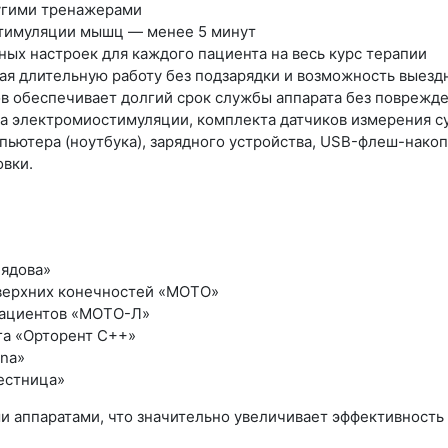
угими тренажерами
стимуляции мышц — менее 5 минут
ых настроек для каждого пациента на весь курс терапии
я длительную работу без подзарядки и возможность выезд
ов обеспечивает долгий срок службы аппарата без поврежд
ка электромиостимуляции, комплекта датчиков измерения с
мпьютера (ноутбука), зарядного устройства, USB-флеш-нак
овки.
Лядова»
 верхних конечностей «МОТО»
пациентов «МОТО-Л»
га «Орторент С++»
ina»
естница»
и аппаратами, что значительно увеличивает эффективность