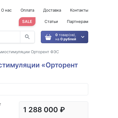
О нас
Оплата
Доставка
Контакты
SALE
Статьи
Партнерам
0
товар(ов),
на
0 рублей
омиостимуляции Орторент ФЭС
стимуляции «Орторент
т
1 288 000 ₽