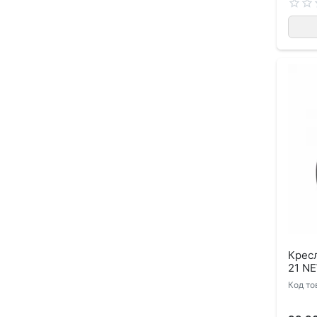
Крес
21 N
Код то