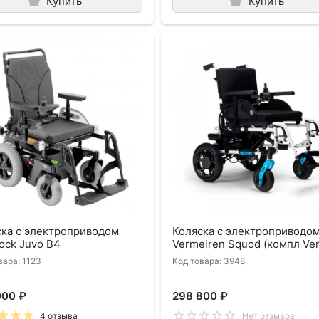
Купить
Купить
ска с электроприводом
Коляска с электроприводо
ock Juvo B4
Vermeiren Squod (компл Ver
вара: 1123
Код товара: 3948
000 ₽
298 800 ₽
4 отзыва
Нет отзывов