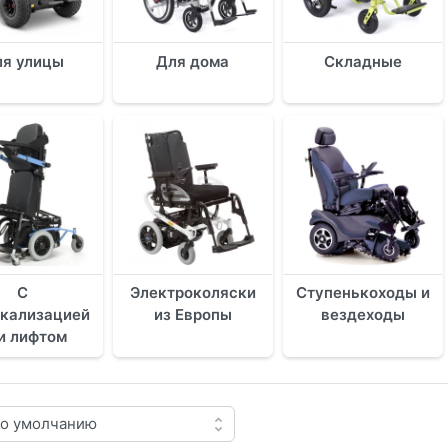
я улицы
Для дома
Складные
С
Электроколяски
Ступенькоходы и
икализацией
из Европы
вездеходы
и лифтом