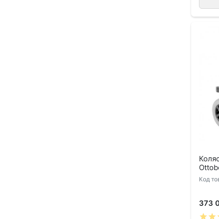
Коля
Ottob
Код то
373 