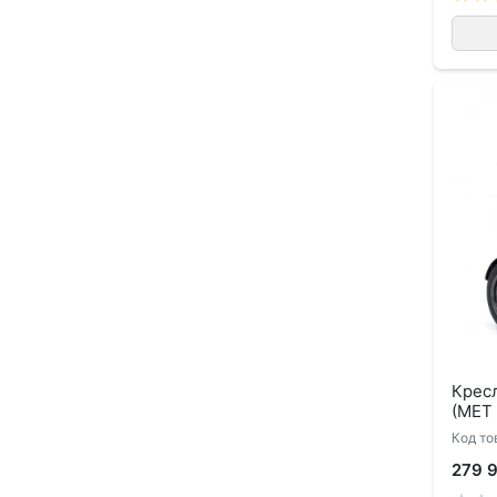
Крес
(МЕТ
Код то
279 