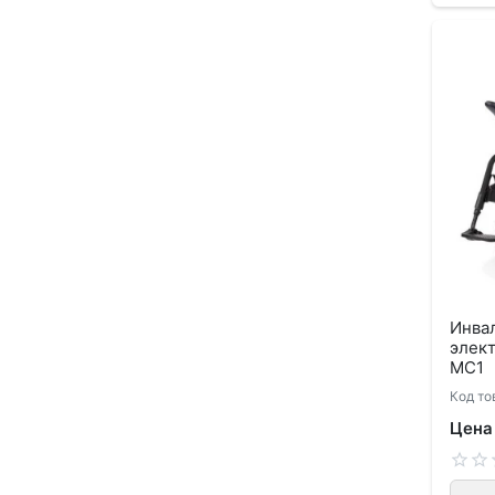
Инвал
элек
MC1
Код то
Цена