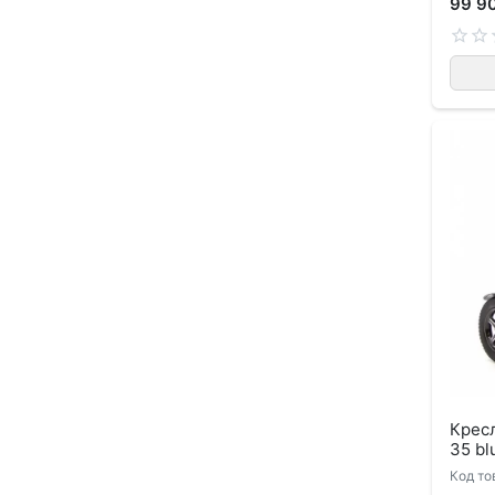
99 9
Крес
35 bl
Код то