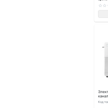
Элек
кана
Код то