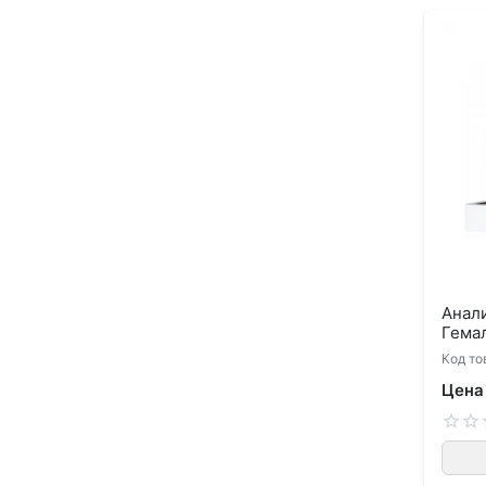
Анал
Гемал
Код то
Цена