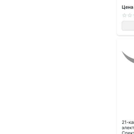
Цена
21-к
элек
Спек