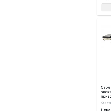
Стол
элек
приво
Код то
Цена