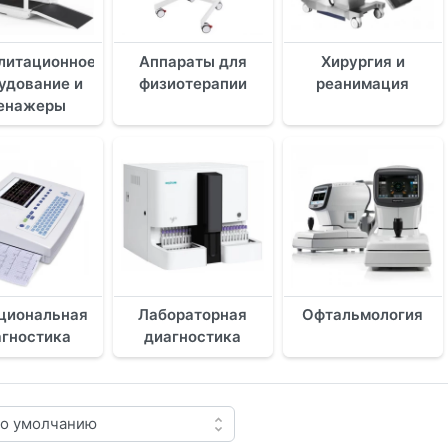
литационное
Аппараты для
Хирургия и
удование и
физиотерапии
реанимация
енажеры
циональная
Лабораторная
Офтальмология
агностика
диагностика