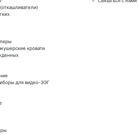
ы
Связаться с нами
(откашливатели)
гких
плеры
акушерские кровати
ожденных
ние
риборы для видео-ЭЭГ
е
ы
оры