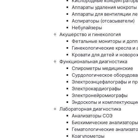
Кислородные концентратор
Аппараты удаления мокроты 
Аппараты для вентиляции ле
Аспираторы (отсасыватели)
Небулайзеры
Акушерство и гинекология
Фетальные мониторы и доп
Гинекологические кресла и 
Кровати для детей и новор
Функциональная диагностика
Спирометры медицинские
Сурдологическое оборудова
Электро­энцефалографы и п
Электрокардиографы
Электронейромиографы
Эндоскопы и комплектующи
Лабораторная диагностика
Анализаторы СОЭ
Биохимические анализатор
Гематологические анализат
Коагулометры