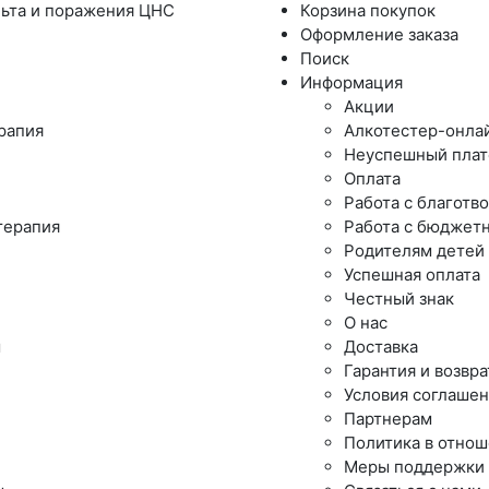
льта и поражения ЦНС
Корзина покупок
Оформление заказа
Поиск
Информация
Акции
ерапия
Алкотестер-онла
Неуспешный пла
Оплата
Работа с благот
терапия
Работа с бюджет
Родителям детей
Успешная оплата
Честный знак
О нас
ы
Доставка
Гарантия и возвра
Условия соглаше
Партнерам
Политика в отно
Меры поддержки 