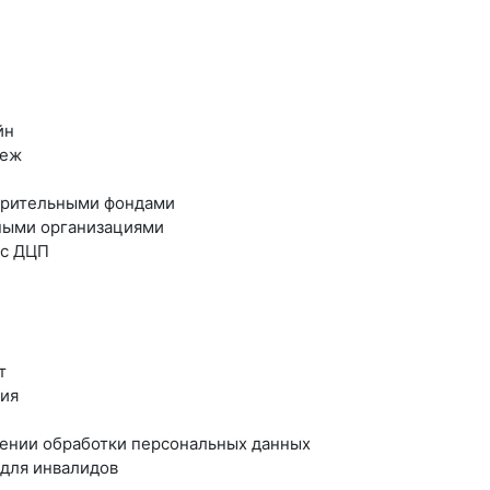
йн
теж
ворительными фондами
ными организациями
 с ДЦП
т
ния
шении обработки персональных данных
для инвалидов