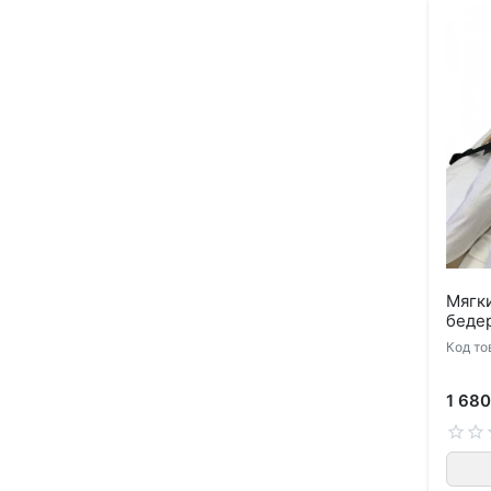
Мягк
беде
Код то
1 680