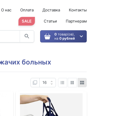
О нас
Оплата
Доставка
Контакты
SALE
Статьи
Партнерам
0
товар(ов),
на
0 рублей
жачих больных