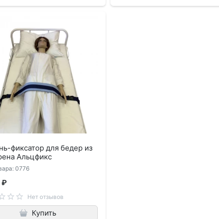
ь-фиксатор для бедер из
рена Альцфикс
вара: 0776
 ₽
Нет отзывов
Купить