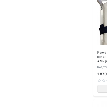
Реме
щико
Альц
Код то
1 870