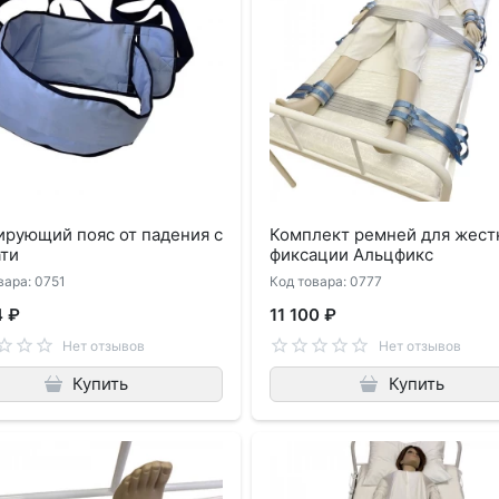
ирующий пояс от падения с
Комплект ремней для жест
ати
фиксации Альцфикс
вара: 0751
Код товара: 0777
4 ₽
11 100 ₽
Нет отзывов
Нет отзывов
Купить
Купить