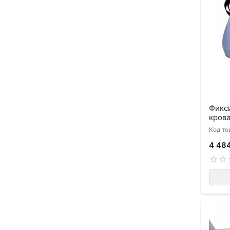
Фикс
кров
Код то
4 48