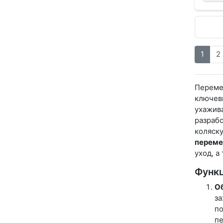
1
2
Переме
ключевы
ухажив
разрабо
коляску
перем
уход, 
Функ
Об
за
по
пе