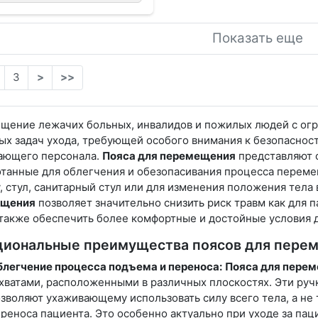
Показать еще
3
>
>>
щение лежачих больных, инвалидов и пожилых людей с огр
х задач ухода, требующей особого внимания к безопасности
ающего персонала.
Пояса для перемещения
представляют 
танные для облегчения и обезопасивания процесса переме
, стул, санитарный стул или для изменения положения тела
ещения
позволяет значительно снизить риск травм как для п
а также обеспечить более комфортные и достойные условия
циональные преимущества поясов для пере
легчение процесса подъема и переноса:
Пояса для пере
хватами, расположенными в различных плоскостях. Эти руч
зволяют ухаживающему использовать силу всего тела, а не
реноса пациента. Это особенно актуально при уходе за па