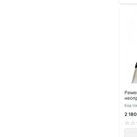
Ремен
неоп
Код то
2 180