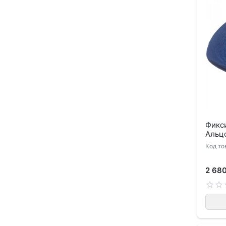
Фикс
Альц
Код то
2 68