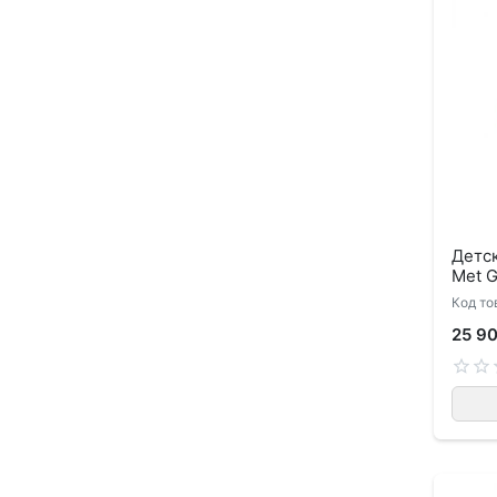
Детск
Met 
Код то
25 9