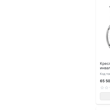
Кресл
инвал
Код то
65 5