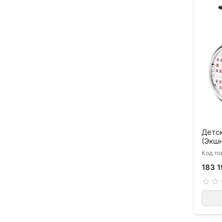
Детск
(Экш
Код то
183 1