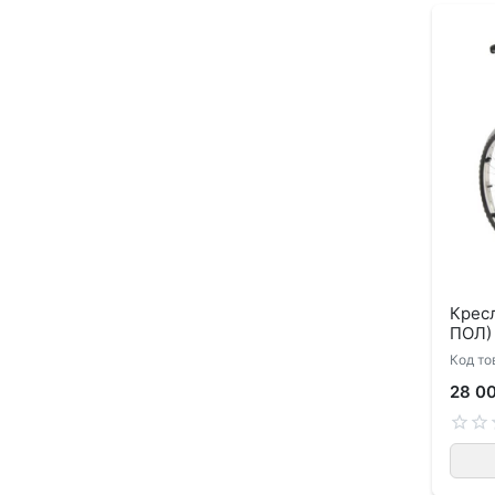
Крес
ПОЛ)
Код то
28 0