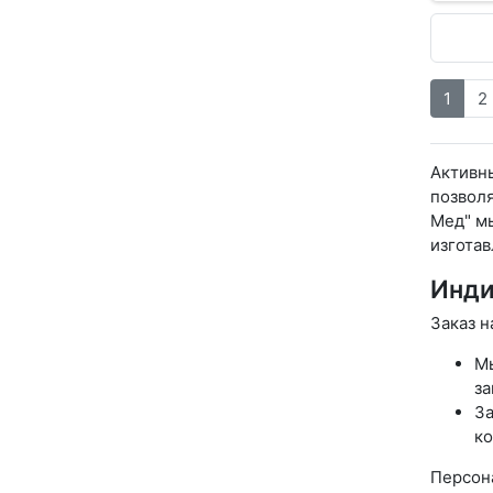
1
2
Активны
позволя
Мед" м
изготав
Инди
Заказ н
Мы
за
За
ко
Персон