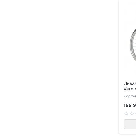
Инва
Verme
Код то
199 