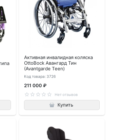
Активная инвалидная коляска
OttoBock Авангард Тин
типа
(Avantgarde Teen)
Код товара: 3726
211 000 ₽
Нет отзывов
Купить