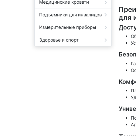
Медицинские кровати
Преи
Подъемники для инвалидов
для 
Досту
Измерительные приборы
Об
Здоровье и спорт
Ус
Безоп
Га
Ос
Комф
Пл
Уд
Униве
По
Ад