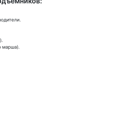
одъемников:
водители.
).
 марша).