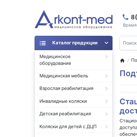
8
Время 
Каталог продукции
Медицинское
По
оборудование
Под
Медицинская мебель
Взрослая реабилитация
Ста
Инвалидные коляски
дос
Детская реабилитация
Стацио
Коляски для детей с ДЦП
доступа
обеспе