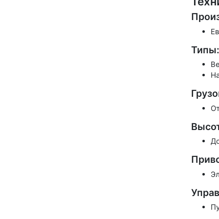
Техн
Прои
Ев
Типы
Ве
На
Грузо
От
Высо
До
Прив
Эл
Управ
Пу