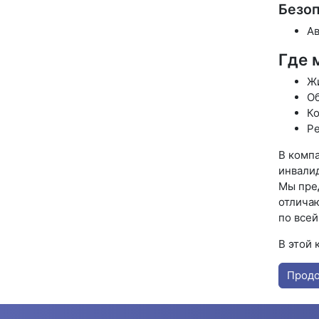
Безоп
Ав
Где 
Жи
Об
Ко
Ре
В комп
инвали
Мы пре
отлича
по все
В этой 
Прод