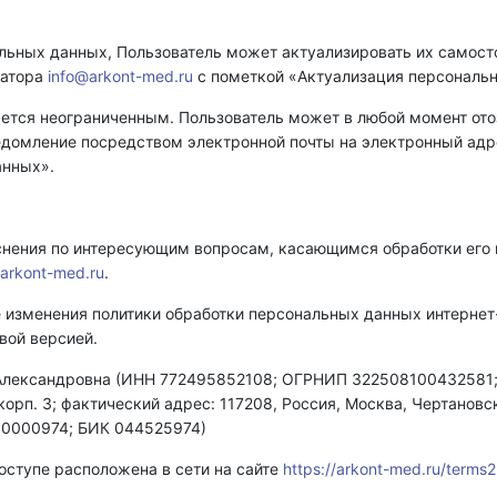
альных данных, Пользователь может актуализировать их самос
ратора
info@arkont-med.ru
с пометкой «Актуализация персональ
ется неограниченным. Пользователь может в любой момент отоз
едомление посредством электронной почты на электронный ад
анных».
яснения по интересующим вопросам, касающимся обработки его
arkont-med.ru
.
 изменения политики обработки персональных данных интернет-
вой версией.
Александровна (
ИНН 772495852108; ОГРНИП 322508100432581
 корп. 3; фактический адрес: 117208, Россия, Москва, Чертановск
50000974; БИК 044525974)
доступе расположена в сети на сайте
https://arkont-med.ru/terms2