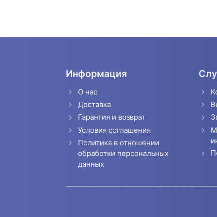
Информация
Слу
О нас
К
Доставка
В
Гарантия и возврат
З
Условия соглашения
М
и
Политика в отношении
П
обработки персональных
данных