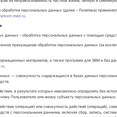
прав на неприкосновенность частной жизни, личную и семейную
и обработки персональных данных (далее – Политика) применяе
//arkont-med.ru
.
е
ных данных – обработка персональных данных с помощью средст
менное прекращение обработки персональных данных (за исклю
нформационных материалов, а также программ для ЭВМ и баз да
.ru
.
анных — совокупность содержащихся в базах данных персонал
дств;
йствия, в результате которых невозможно определить без исп
ному Пользователю или иному субъекту персональных данных;
ействие (операция) или совокупность действий (операций), со
едств с персональными данными, включая сбор, запись, систем