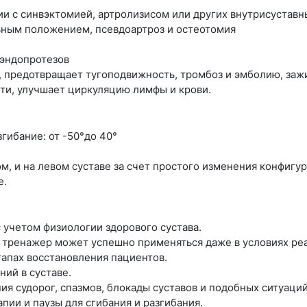
ии с синвэктомией, артролизисом или других внутрисустав
ьным положением, псевдоартроз и остеотомия
 эндопротезов
, предотвращает тугоподвижность, тромбоз и эмболию, заж
ти, улучшает циркуляцию лимфы и крови.
гибание: от -50°до 40°
м, и на левом суставе за счет простого изменения конфигу
е.
 учетом физиологии здорового сустава.
: тренажер может успешно применяться даже в условиях ре
тапах восстановления пациентов.
ий в суставе.
ия судорог, спазмов, блокады суставов и подобных ситуаций
апии и паузы для сгибания и разгибания.