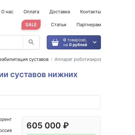
О нас
Оплата
Доставка
Контакты
SALE
Статьи
Партнерам
0
товар(ов),
на
0 рублей
еабилитация суставов
Аппарат роботизированной механот
ии суставов нижних
орент
605 000 ₽
оссия