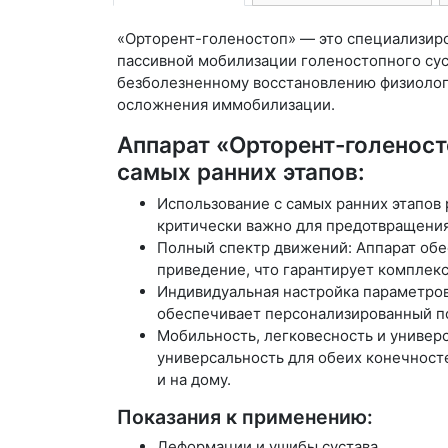
«Орторент-голеностоп» — это специализир
пассивной мобилизации голеностопного су
безболезненному восстановлению физиолог
осложнения иммобилизации.
Аппарат «Орторент-голеност
самых ранних этапов:
Использование с самых ранних этапов 
критически важно для предотвращения
Полный спектр движений: Аппарат обе
приведение, что гарантирует комплек
Индивидуальная настройка параметров:
обеспечивает персонализированный по
Мобильность, легковесность и универс
универсальность для обеих конечносте
и на дому.
Показания к применению:
Деформации и ушибы сустава