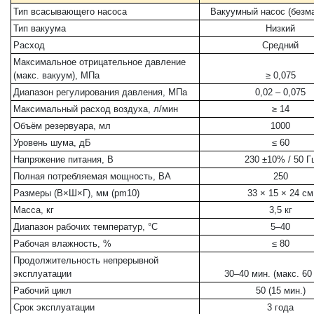
Тип всасывающего насоса
Вакуумный насос (безм
Тип вакуума
Низкий
Расход
Средний
Максимальное отрицательное давление
(макс. вакуум), МПа
≥ 0,075
Диапазон регулирования давления, МПа
0,02 – 0,075
Максимальный расход воздуха, л/мин
≥ 14
Объём резервуара, мл
1000
Уровень шума, дБ
≤ 60
Напряжение питания, В
230 ±10% / 50 Г
Полная потребляемая мощность, ВА
250
Размеры (В×Ш×Г), мм (pm10)
33 × 15 × 24 см
Масса, кг
3,5 кг
Диапазон рабочих температур, °C
5–40
Рабочая влажность, %
≤ 80
Продолжительность непрерывной
эксплуатации
30–40 мин. (макс. 60
Рабочий цикл
50 (15 мин.)
Срок эксплуатации
3 года