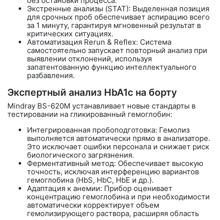
без остановки процесса.
Экстренные анализы (STAT): Выделенная позиция
для срочных проб обеспечивает аспирацию всего
за
1 минуту
, гарантируя мгновенный результат в
критических ситуациях.
Автоматизация Rerun & Reflex: Система
самостоятельно запускает повторный анализ при
выявлении отклонений, используя
запатентованную функцию интеллектуального
разбавления.
Экспертный анализ HbA1c на борту
Mindray BS-620M устанавливает новые стандарты в
тестировании на гликированный гемоглобин:
Интегрированная пробоподготовка:
Гемолиз
выполняется автоматически прямо в анализаторе.
Это исключает ошибки персонала и снижает риск
биологического загрязнения.
Ферментативный метод: Обеспечивает высокую
точность, исключая интерференцию вариантов
гемоглобина (HbS, HbC, HbE и др.).
Адаптация к анемии: Прибор оценивает
концентрацию гемоглобина и при необходимости
автоматически корректирует объем
гемолизирующего раствора, расширяя область