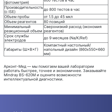
600 тестов в час
(фотометрия)
Производительность
до 800 тестов в час
(с ISE)
Объем пробы
от 1.5 до 45 мкл
Объем реагентов
80 позиций
Минимальный
Сверхнизкий расход (экономия
реакционный объем
реагентов)
Срок службы
до 9 месяцев (Na/K/Ref)
электродов
Компактный настольный/
Габариты (Ш×В×Г)
напольный дизайн (860x550x660
мм)
Арконт-Мед
— мы помогаем вашей лаборатории
работать быстрее, точнее и экономичнее. Заказывайте
Mindray BS-620M и оцените возможности
интеллектуальной диагностики.