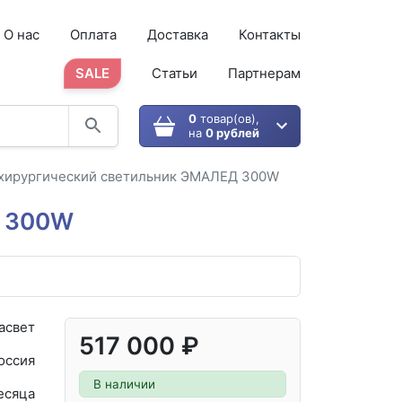
О нас
Оплата
Доставка
Контакты
SALE
Статьи
Партнерам
0
товар(ов),
на
0 рублей
хирургический светильник ЭМАЛЕД 300W
Д 300W
асвет
517 000 ₽
оссия
В наличии
есяца