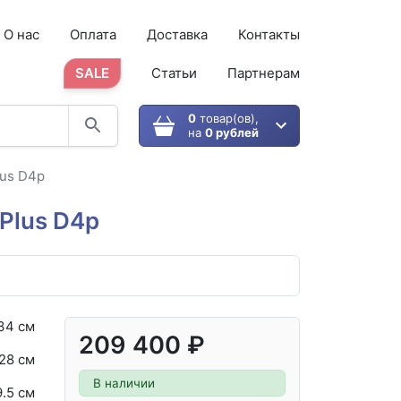
О нас
Оплата
Доставка
Контакты
SALE
Статьи
Партнерам
0
товар(ов),
на
0 рублей
lus D4p
Plus D4p
34 см
209 400 ₽
28 см
В наличии
.5 см