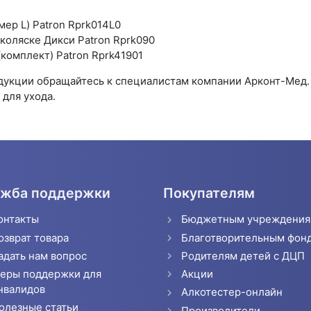
мер L) Patron Rprk014L0
коляске Дикси Patron Rprk090
комплект) Patron Rprk41901
одукции обращайтесь к специалистам компании Арконт-Мед
для ухода.
жба поддержки
Покупателям
онтакты
Бюджетным учреждени
озврат товара
Благотворительным фон
адать нам вопрос
Родителям детей с ДЦП
еры поддержки для
Акции
нвалидов
Алкотестер-онлайн
олезные статьи
Производители