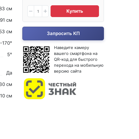
83 см
Купить
91 см
53 см
Запросить КП
°-170°
Наведите камеру
вашего смартфона на
5°
QR-код для быстрого
перехода на мобильную
версию сайта
Да
30 см
110 см