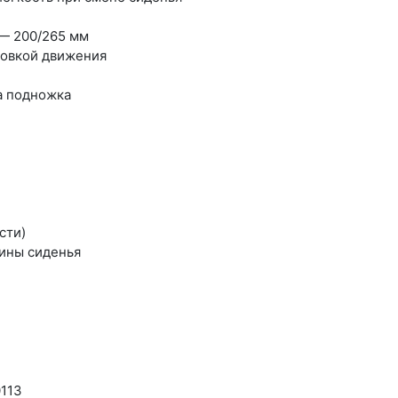
 — 200/265 мм
ровкой движения
а подножка
сти)
ины сиденья
0113