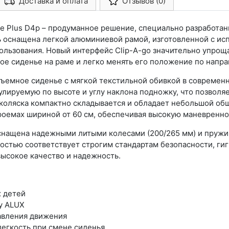
Доставка и оплата
Отзывов (0)
Арконт-Мед
ie Plus D4p – продуманное решение, специально разработа
ь оснащена легкой алюминиевой рамой, изготовленной с ис
пользования. Новый интерфейс Clip-A-go значительно упро
ое сиденье на раме и легко менять его положение по напр
 съемное сиденье с мягкой текстильной обивкой в совреме
улируемую по высоте и углу наклона подножку, что позвол
 коляска компактно складывается и обладает небольшой общ
проемах шириной от 60 см, обеспечивая высокую маневренно
 оснащена надежными литыми колесами (200/265 мм) и пруж
остью соответствует строгим стандартам безопасности, ги
высокое качество и надежность.
х детей
у ALUX
авления движения
легкость при смене сиденья