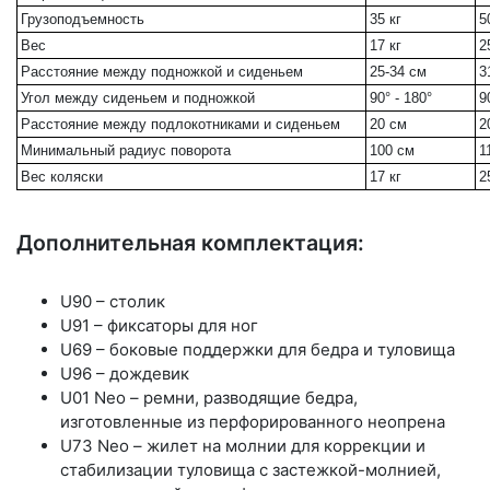
Грузоподъемность
35 кг
5
Вес
17 кг
2
Расстояние между подножкой и сиденьем
25-34 см
3
Угол между сиденьем и подножкой
90° - 180°
9
Расстояние между подлокотниками и сиденьем
20 см
2
Минимальный радиус поворота
100 см
1
Вес коляски
17 кг
2
Дополнительная комплектация:
U90 – столик
U91 – фиксаторы для ног
U69 – боковые поддержки для бедра и туловища
U96 – дождевик
U01 Neo – ремни, разводящие бедра,
изготовленные из перфорированного неопрена
U73 Neo – жилет на молнии для коррекции и
стабилизации туловища с застежкой-молнией,