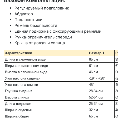
Базовая комплектация:
Регулируемый подголовник
Абдуктор
Подлокотники
Ремень безопасности
Единая подножка с фиксирующими ремнями
Ручка-ограничитель спереди
Крыша от дождя и солнца
Характеристики
Размер 1
Р
Длина в сложенном виде
85 см
9
Ширина в сложенном виде
61 см
6
Высота в сложенном виде
46 см
5
Угол наклона сиденья
-19° - +20°
-
Угол наклона спинки
45°
4
Глубина сиденья
28-34 см
3
Высота спинки
52-64 см
6
Длина подножек
25-34 см
3
Ширина сиденья
32 см
4
Ширина общая
65 см
6