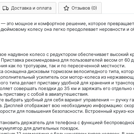
Доставка и оплата
Отзывов (0)
Арконт-Мед
2 — это мощное и комфортное решение, которое превращает
-дюймовому колесу она легко преодолевает неровности и о
ое надувное колесо с редуктором обеспечивает высокий к
 Приставка рекомендована для пользователей весом от 60 до
ия как по тротуарам, так и по пересеченной местности.
а оснащена дисковым тормозом велосипедного типа, котор
 Дополнительный усилитель оси мотор-колеса из нержавею
ого типа делает приставку удобной для хранения и трансп
ляет совершать поездки до 35 км и заряжать его отдельно 
 приставку с собой в авиапутешествия.
 выбрать удобный для себя вариант управления — ручку га
. Дисплей отображает всю необходимую информацию: скоро
орости для повышения безопасности. Встроенный круиз-ко
ановить держатель для телефона с функцией беспроводной
кумулятор для длительных поездок.
emium 12 совместима с большинством типов колясок. В зав