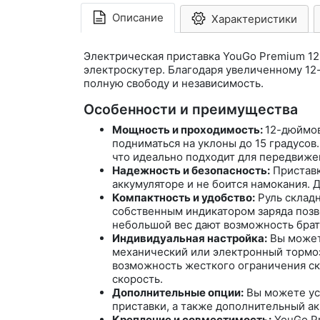
Описание
Характеристики
Электрическая приставка YouGo Premium 1
электроскутер. Благодаря увеличенному 12
полную свободу и независимость.
Особенности и преимущества
Мощность и проходимость:
12-дюймов
подниматься на уклоны до 15 градусов.
что идеально подходит для передвижен
Надежность и безопасность:
Приставк
аккумуляторе и не боится намокания.
Компактность и удобство:
Руль складн
собственным индикатором заряда позво
небольшой вес дают возможность брать
Индивидуальная настройка:
Вы можете
механический или электронный тормоз
возможность жесткого ограничения ск
скорость.
Дополнительные опции:
Вы можете уст
приставки, а также дополнительный ак
Крепление и совместимость:
YouGo Pr