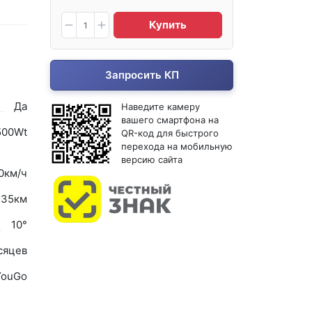
Купить
Запросить КП
Да
Наведите камеру
вашего смартфона на
500Wt
QR-код для быстрого
перехода на мобильную
версию сайта
0км/ч
 35км
10°
сяцев
YouGo