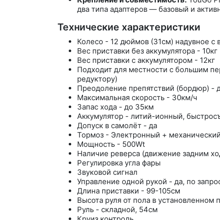
два типа адаптеров — базовый и актив
Технические характеристики
Колесо - 12 дюймов (31см) надувное 
Вес приставки без аккумулятора - 10кг
Вес приставки с аккумулятором - 12кг
Подходит для местности с большим пе
редуктору)
Преодоление препятствий (бордюр) - 
Максимальная скорость - 30км/ч
Запас хода - до 35км
Аккумулятор - литий-ионный, быстрос
Допуск в самолёт - да
Тормоз - Электронный + механический
Мощность - 500Wt
Наличие реверса (движение задним хо
Регулировка угла фары
Звуковой сигнал
Управление одной рукой - да, по запро
Длина приставки - 99-105см
Высота руля от пола в установленном 
Руль - складной, 54см
Круиз контроль