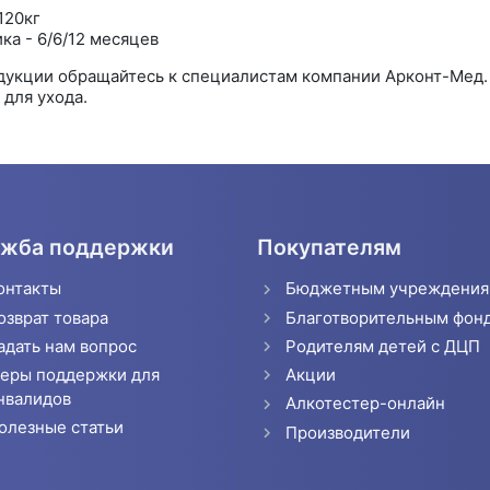
120кг
ка - 6/6/12 месяцев
одукции обращайтесь к специалистам компании Арконт-Мед
для ухода.
жба поддержки
Покупателям
онтакты
Бюджетным учреждени
озврат товара
Благотворительным фон
адать нам вопрос
Родителям детей с ДЦП
еры поддержки для
Акции
нвалидов
Алкотестер-онлайн
олезные статьи
Производители