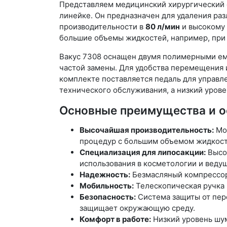
Представляем медицинский хирургический
линейке. Он предназначен для удаления ра
производительности в
80 л/мин
и высокому 
большие объемы жидкостей, например, пр
Вакус 7308 оснащен двумя полимерными е
частой замены. Для удобства перемещения 
комплекте поставляется педаль для управл
технического обслуживания, а низкий уров
Основные преимущества и о
Высочайшая производительность:
Мощ
процедур с большим объемом жидкост
Специализация для липосакции:
Высок
использования в косметологии и веду
Надежность:
Безмасляный компрессор 
Мобильность:
Телескопическая ручка 
Безопасность:
Система защиты от пер
защищает окружающую среду.
Комфорт в работе:
Низкий уровень шум