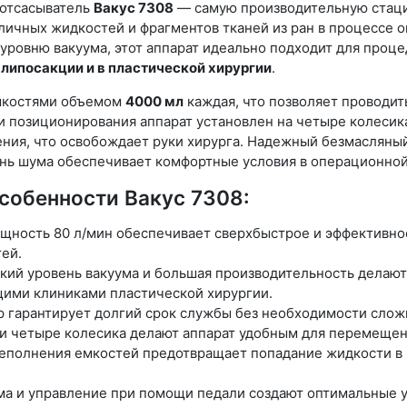
 отсасыватель
Вакус 7308
— самую производительную стаци
зличных жидкостей и фрагментов тканей из ран в процессе
уровню вакуума, этот аппарат идеально подходит для проце
и
липосакции и в пластической хирургии
.
мкостями объемом
4000 мл
каждая, что позволяет проводи
и позиционирования аппарат установлен на четыре колесик
ения, что освобождает руки хирурга. Надежный безмасляны
ень шума обеспечивает комфортные условия в операционной
собенности Вакус 7308:
ность 80 л/мин обеспечивает сверхбыстрое и эффективное
ей.
ий уровень вакуума и большая производительность делают
щими клиниками пластической хирургии.
гарантирует долгий срок службы без необходимости сложн
и четыре колесика делают аппарат удобным для перемещен
еполнения емкостей предотвращает попадание жидкости в 
а и управление при помощи педали создают оптимальные у