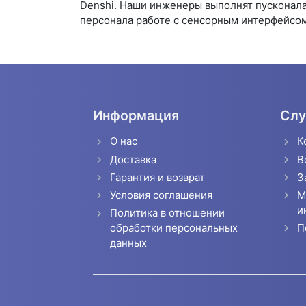
Denshi. Наши инженеры выполнят пусконала
персонала работе с сенсорным интерфейсом
Информация
Слу
О нас
К
Доставка
В
Гарантия и возврат
З
Условия соглашения
М
и
Политика в отношении
П
обработки персональных
данных