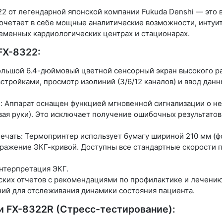
22
от легендарной японской компании
Fukuda Denshi
— это 
очетает в себе мощные аналитические возможности, интуи
еменных кардиологических центрах и стационарах.
FX-8322:
ольшой
6.4-дюймовый цветной сенсорный экран
высокого р
стройками, просмотр изолиний (3/6/12 каналов) и ввод дан
:
Аппарат оснащен функцией мгновенной сигнализации о н
вая руки). Это исключает получение ошибочных результато
ечать:
Термопринтер использует бумагу шириной
210 мм
(ф
ражение ЭКГ-кривой. Доступны все стандартные скорости пр
интерпретация ЭКГ.
ких отчетов с рекомендациями по профилактике и лечению
ий для отслеживания динамики состояния пациента.
 FX-8322R (Стресс-тестирование):