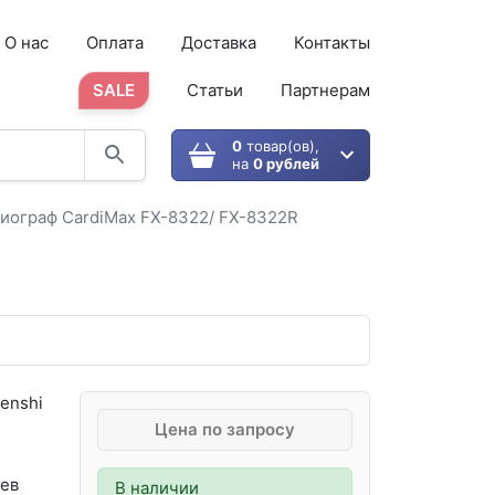
О нас
Оплата
Доставка
Контакты
SALE
Статьи
Партнерам
0
товар(ов),
на
0 рублей
иограф CardiMax FX-8322/ FX-8322R
enshi
Цена по запросу
ев
В наличии