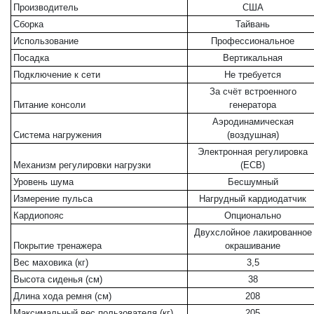
Производитель
США
Сборка
Тайвань
Использование
Профессиональное
Посадка
Вертикальная
Подключение к сети
Не требуется
За счёт встроенного
Питание консоли
генератора
Аэродинамическая
Система нагружения
(воздушная)
Электронная регулировка
Механизм регулировки нагрузки
(ECB)
Уровень шума
Бесшумный
Измерение пульса
Нагрудный кардиодатчик
Кардиопояс
Опционально
Двухслойное лакированное
Покрытие тренажера
окрашивание
Вес маховика (кг)
3,5
Высота сиденья (см)
38
Длина хода ремня (см)
208
Максимальный вес пользователя (кг)
205