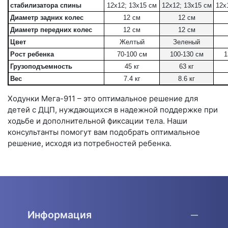
стабилизатора спины
12x12; 13x15 см
12x12; 13x15 см
12x
Диаметр задних колес
12 см
12 см
Диаметр передних колес
12 см
12 см
Цвет
Желтый
Зеленый
Рост ребенка
70-100 см
100-130 см
1
Грузоподъемность
45 кг
63 кг
Вес
7.4 кг
8.6 кг
Ходунки Мега-911 – это оптимальное решение для
детей с ДЦП, нуждающихся в надежной поддержке при
ходьбе и дополнительной фиксации тела. Наши
консультанты помогут вам подобрать оптимальное
решение, исходя из потребностей ребенка.
Информация