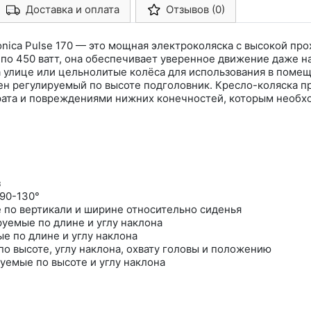
Доставка и оплата
Отзывов (0)
Арконт-Мед
onica Pulse 170 — это мощная электроколяска с высокой 
по 450 ватт, она обеспечивает уверенное движение даже н
 улице или цельнолитые колёса для использования в помеще
ен регулируемый по высоте подголовник. Кресло-коляска п
рата и повреждениями нижних конечностей, которым необх
з
 90-130°
по вертикали и ширине относительно сиденья
уемые по длине и углу наклона
е по длине и углу наклона
о высоте, углу наклона, охвату головы и положению
емые по высоте и углу наклона