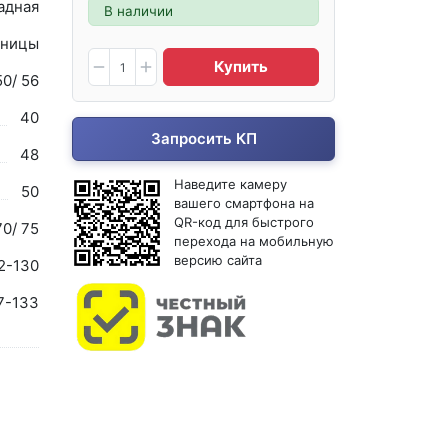
адная
В наличии
ницы
Купить
50/ 56
40
Запросить КП
48
Наведите камеру
50
вашего смартфона на
QR-код для быстрого
70/ 75
перехода на мобильную
версию сайта
2-130
7-133