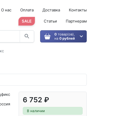
О нас
Оплата
Доставка
Контакты
SALE
Статьи
Партнерам
0
товар(ов),
на
0 рублей
кс
цфикс
6 752 ₽
оссия
В наличии