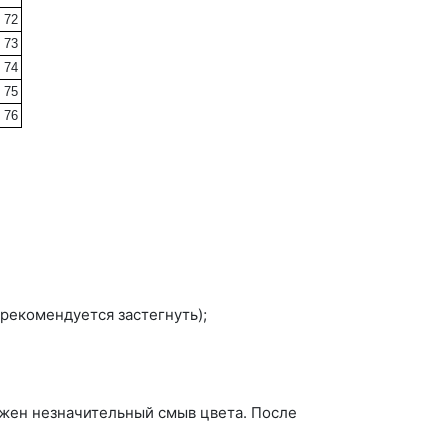
72
73
74
75
76
рекомендуется застегнуть);
жен незначительный смыв цвета. После