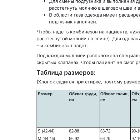
Для смены подгузника и выполнения д
расстегнуть молнию в шаговом шве и 
В области таза одежда имеет расширен
подгузник наполнен.
Чтобы надеть комбинезон на пациента, нужн
расстегнутой молнии на спине). Для одеван
– и комбинезон надет.
Под каждой молнией расположена специальна
скрытых клапанах, чтобы пациент не смог р
Таблица размеров:
(Хлопок садится при стирке, поэтому размер
Размер
Обхват груди,
Обхват талии,
Обх
см
см
см
S (42-44)
82-88
63-72
90-1
M (44-46)
86-92
68-79
97-1