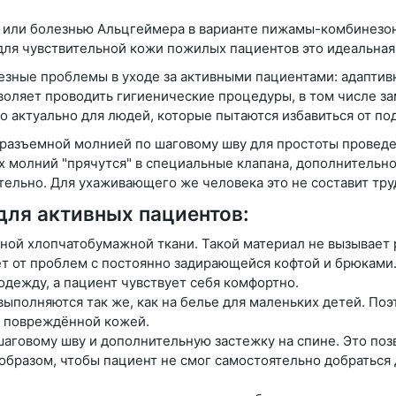
или болезнью Альцгеймера в варианте пижамы-комбинезона
 для чувствительной кожи пожилых пациентов это идеальная
ьезные проблемы в уходе за активными пациентами: адапти
зволяет проводить гигиенические процедуры, в том числе з
о актуально для людей, которые пытаются избавиться от по
разъемной молнией по шаговому шву для простоты проведен
их молний "прячутся" в специальные клапана, дополнительн
тельно. Для ухаживающего же человека это не составит тру
для активных пациентов:
ной хлопчатобумажной ткани. Такой материал не вызывает 
т от проблем с постоянно задирающейся кофтой и брюками. 
дежду, а пациент чувствует себя комфортно.
выполняются так же, как на белье для маленьких детей. По
и повреждённой кожей.
говому шву и дополнительную застежку на спине. Это позво
разом, чтобы пациент не смог самостоятельно добраться до