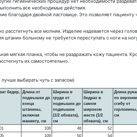
ругих гигиенических процедур нет необходимости раздеват
выполнить все необходимые действия.
ие благодаря двойной ластовице. Это позволяет пациенту ч
о расстегнуть все молнии. Изделие надевается через голов
ия штанин больному не требуется переступать с ноги на ног
я мягкая планка, чтобы не раздражать кожу пациента. Кро
асстегнуть их самостоятельно.
 лучше выбирать чуть с запасом)
ват бедер,
Длина от
Ширина в
Ширина в
Длина рука
подмышки до
груди от
бедрах в
по верхнем
конца
подмышки до
самом
сгибу от
штанины,
подмышки
широком
горловины
включая
(1/2 обхвата),
месте (1/2
см
манжету, см
см
обхвата), см
01
108
48
52
05
109
50
54