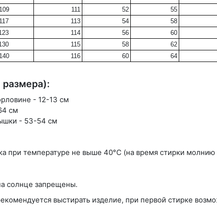
109
111
52
55
117
113
54
58
123
114
56
60
130
115
58
62
140
116
60
64
 размера):
рловине - 12-13 см
64 см
ышки - 53-54 см
ка при температуре не выше 40°С (на время стирки молнию 
на солнце запрещены.
комендуется выстирать изделие, при первой стирке возмо