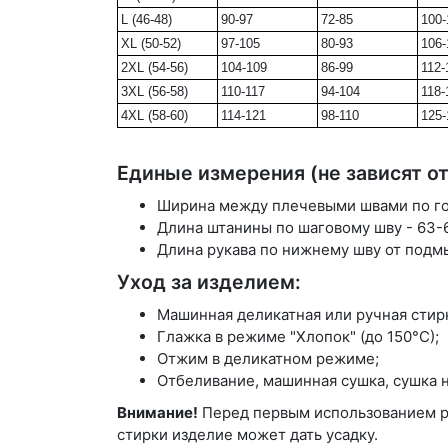
L (46-48)
90-97
72-85
100-
XL (50-52)
97-105
80-93
106-
2XL (54-56)
104-109
86-99
112-
3XL (56-58)
110-117
94-104
118-
4XL (58-60)
114-121
98-110
125-
Единые измерения (не зависят от
Ширина между плечевыми швами по го
Длина штанины по шаговому шву - 63-
Длина рукава по нижнему шву от подм
Уход за изделием:
Машинная деликатная или ручная стир
Глажка в режиме "Хлопок" (до 150°С);
Отжим в деликатном режиме;
Отбеливание, машинная сушка, сушка 
Внимание!
Перед первым использованием ре
стирки изделие может дать усадку.