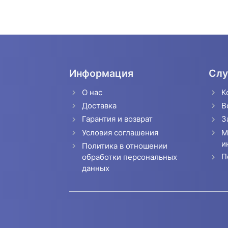
Информация
Слу
О нас
К
Доставка
В
Гарантия и возврат
З
Условия соглашения
М
и
Политика в отношении
П
обработки персональных
данных