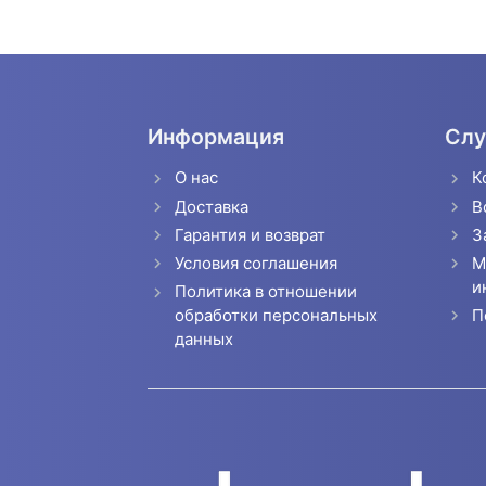
Информация
Слу
О нас
К
Доставка
В
Гарантия и возврат
З
Условия соглашения
М
и
Политика в отношении
П
обработки персональных
данных