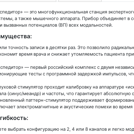
педитор» — это многофункциональная станция экспертного
темы, а также мышечного аппарата. Прибор объединяет в 
и вызванных потенциалов (ВП) всех модальностей.
имущества:
ли точность записи в десятки раз. Это позволило радикал
экономит время врача и снижает утомляемость пациента пр
спедитор» — первый российский комплекс с двумя незави
онирующие тесты с программной задержкой импульсов, что
уховой стимулятор проходит калибровку на аппаратуре «ис
ала (синус/меандр) и частоты, что гарантирует абсолютную 
бновленный паттерн-стимулятор поддерживает формировани
ючает электромагнитные и акустические помехи во время 
гибкость:
е выбрать конфигурацию на 2, 4 или 8 каналов и легко мо