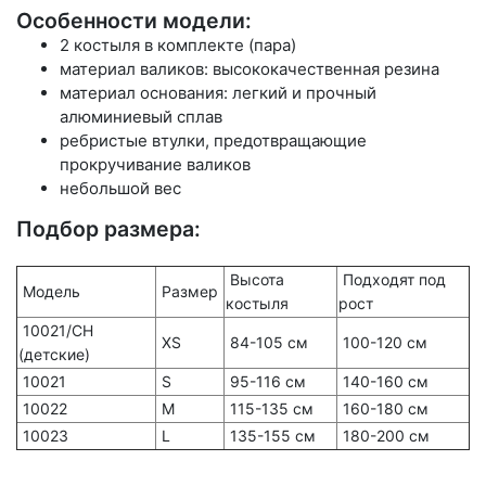
Особенности модели:
2 костыля в комплекте (пара)
материал валиков: высококачественная резина
материал основания: легкий и прочный
алюминиевый сплав
ребристые втулки, предотвращающие
прокручивание валиков
небольшой вес
Подбор размера:
Высота
Подходят под
Модель
Размер
костыля
рост
10021/CH
XS
84-105 см
100-120 см
(детские)
10021
S
95-116 см
140-160 см
10022
M
115-135 см
160-180 см
10023
L
135-155 см
180-200 см