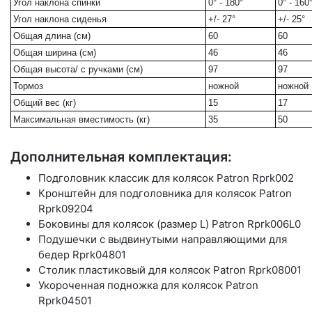
Угол наклона спинки
0° - 180°
0° - 160
Угол наклона сиденья
+/- 27°
+/- 25°
Общая длина (см)
60
60
Общая ширина (см)
46
46
Общая высота/ с ручками (см)
97
97
Тормоз
ножной
ножной
Общий вес (кг)
15
17
Максимальная вместимость (кг)
35
50
Дополнительная комплектация:
Подголовник классик для колясок Patron Rprk002
Кронштейн для подголовника для колясок Patron
Rprk09204
Боковины для колясок (размер L) Patron Rprk006L0
Подушечки с выдвинутыми направляющими для
бедер Rprk04801
Столик пластиковый для колясок Patron Rprk08001
Укороченная подножка для колясок Patron
Rprk04501