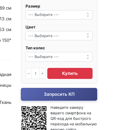
Размер
89 см
13 см
Цвет
53 см
о 150°
Тип колес
Купить
адная
ницы
Запросить КП
Ткань
Наведите камеру
вашего смартфона на
QR-код для быстрого
перехода на мобильную
версию сайта