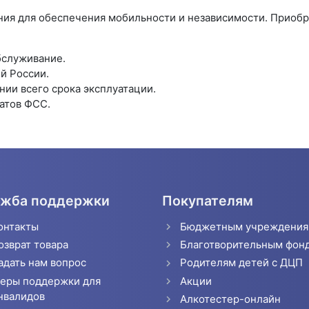
ия для обеспечения мобильности и независимости. Приобр
бслуживание.
й России.
ии всего срока эксплуатации.
атов ФСС.
жба поддержки
Покупателям
онтакты
Бюджетным учреждени
озврат товара
Благотворительным фон
адать нам вопрос
Родителям детей с ДЦП
еры поддержки для
Акции
нвалидов
Алкотестер-онлайн