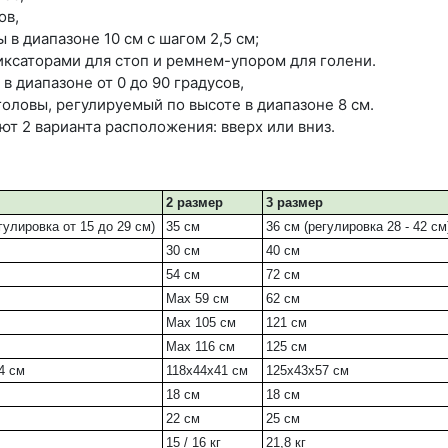
ов,
в диапазоне 10 см с шагом 2,5 см;
ксаторами для стоп и ремнем-упором для голени.
в диапазоне от 0 до 90 градусов,
оловы, регулируемый по высоте в диапазоне 8 см.
т 2 варианта расположения: вверх или вниз.
2 размер
3 размер
гулировка от 15 до 29 см)
35 см
36 см (регулировка 28 - 42 см
30 см
40 см
54 см
72 см
Max 59 см
62 см
Max 105 см
121 см
Max 116 см
125 см
4 см
118x44x41 см
125x43x57 см
18 см
18 см
22 см
25 см
15 / 16 кг
21,8 кг