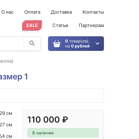
О нас
Оплата
Доставка
Контакты
SALE
Статьи
Партнерам
0
товар(ов),
на
0 рублей
релла)
азмер 1
29 cм
110 000 ₽
27 см
В наличии
54 см