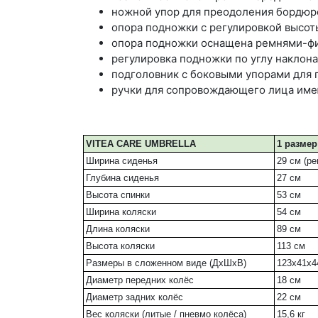
ножной упор для преодоления бордюр
опора подножки с регулировкой высоты 
опора подножки оснащена ремнями-фи
регулировка подножки по углу наклона 
подголовник с боковыми упорами для г
ручки для сопровождающего лица имею
VITEA CARE UMBRELLA
1 размер
Ширина сиденья
29 см (ре
Глубина сиденья
27 см
Высота спинки
53 см
Ширина коляски
54 см
Длина коляски
89 см
Высота коляски
113 см
Размеры в сложенном виде (ДxШxВ)
123x41x4
Диаметр передних колёс
18 см
Диаметр задних колёс
22 см
Вес коляски (литые / пневмо колёса)
15,6 кг