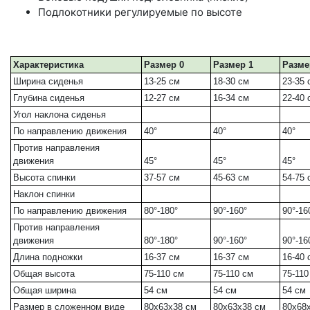
Подлокотники регулируемые по высоте
Характеристика
Размер 0
Размер 1
Разме
Ширина сиденья
13-25 см
18-30 см
23-35 
Глубина сиденья
12-27 см
16-34 см
22-40 
Угол наклона сиденья
По направлению движения
40°
40°
40°
Против направления
движения
45°
45°
45°
Высота спинки
37-57 см
45-63 см
54-75 
Наклон спинки
По направлению движения
80°-180°
90°-160°
90°-16
Против направления
движения
80°-180°
90°-160°
90°-16
Длина подножки
16-37 см
16-37 см
16-40 
Общая высота
75-110 см
75-110 см
75-110
Общая ширина
54 см
54 см
54 см
Размер в сложенном виде
80x63x38 см
80x63x38 см
80x68