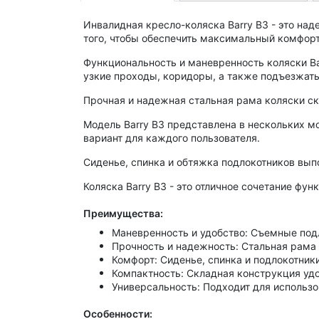
Инвалидная кресло-коляска Barry B3 - это
над
того, чтобы обеспечить
максимальный комфорт
Функциональность и маневренность
ко
ляски B
узкие проходы, коридоры, а также подъезжать 
Прочная и надежная стальная рама
коляски ск
Модель Barry B3 представлена в нескольких мо
вариант для каждого пользователя.
Сиденье, спинка и обтяжка подлокотников вып
Коляска Barry B3 - это отличное сочетание
функ
Преимущества:
Маневренность и удобство:
Съемные подл
Прочность и надежность:
Стальная рама 
Комфорт:
Сиденье, спинка и подлокотник
Компактность:
Складная конструкция удо
Универсальность:
Подходит для использов
Особенности: