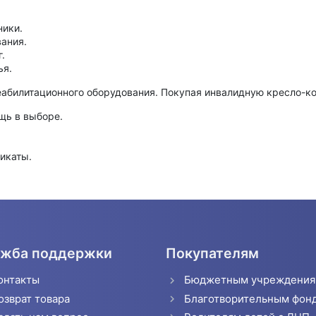
ники.
ания.
.
ья.
абилитационного оборудования. Покупая инвалидную кресло-коля
щь в выборе.
икаты.
жба поддержки
Покупателям
онтакты
Бюджетным учреждени
озврат товара
Благотворительным фон