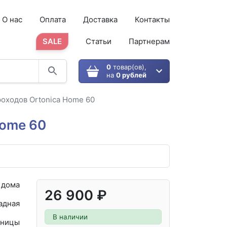
О нас
Оплата
Доставка
Контакты
SALE
Статьи
Партнерам
0
товар(ов),
на
0 рублей
роходов Ortonica Home 60
Home 60
 дома
26 900 ₽
адная
В наличии
ницы