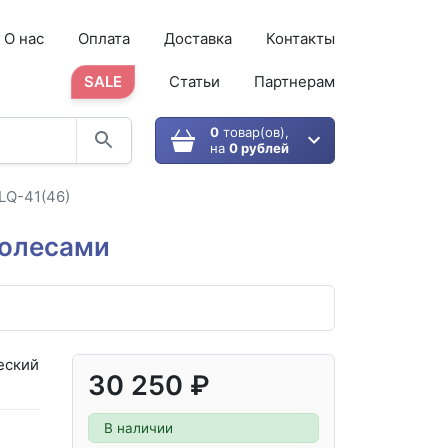
О нас
Оплата
Доставка
Контакты
SALE
Статьи
Партнерам
0
товар(ов),
на
0 рублей
LQ-41(46)
колесами
еский
30 250 ₽
В наличии