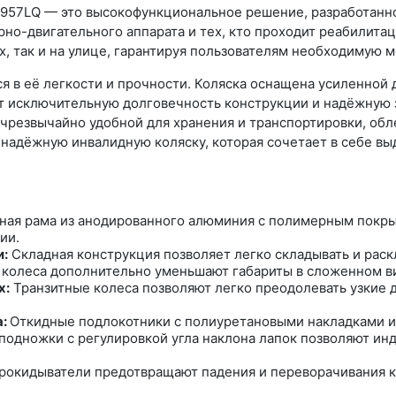
S957LQ — это высокофункциональное решение, разработанн
рно-двигательного аппарата и тех, кто проходит реабилита
, так и на улице, гарантируя пользователям необходимую м
 в её легкости и прочности. Коляска оснащена усиленной
 исключительную долговечность конструкции и надёжную з
 чрезвычайно удобной для хранения и транспортировки, обле
надёжную инвалидную коляску, которая сочетает в себе в
ная рама из анодированного алюминия с полимерным покры
ии.
и:
Складная конструкция позволяет легко складывать и раск
 колеса дополнительно уменьшают габариты в сложенном в
х:
Транзитные колеса позволяют легко преодолевать узкие
а:
Откидные подлокотники с полиуретановыми накладками и
одножки с регулировкой угла наклона лапок позволяют инд
.
окидыватели предотвращают падения и переворачивания к