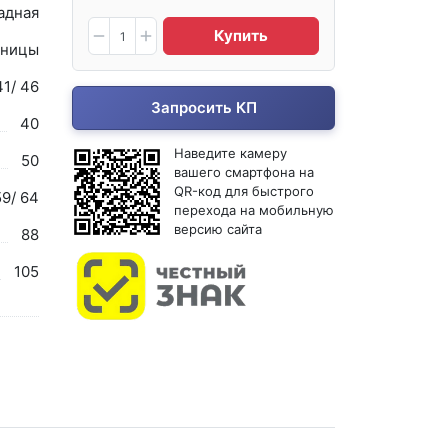
адная
Купить
ницы
41/ 46
Запросить КП
40
Наведите камеру
50
вашего смартфона на
QR-код для быстрого
59/ 64
перехода на мобильную
версию сайта
88
105