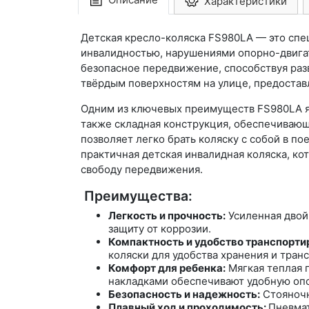
Характеристики
Детская кресло-коляска FS980LA — это спе
инвалидностью, нарушениями опорно-двигат
безопасное передвижение, способствуя разв
твёрдым поверхностям на улице, предостав
Одним из ключевых преимуществ FS980LA яв
также складная конструкция, обеспечивающа
позволяет легко брать коляску с собой в п
практичная детская инвалидная коляска, к
свободу передвижения.
Преимущества:
Легкость и прочность:
Усиленная двой
защиту от коррозии.
Компактность и удобство транспорти
коляски для удобства хранения и тран
Комфорт для ребенка:
Мягкая теплая 
накладками обеспечивают удобную опо
Безопасность и надежность:
Стояночн
Плавный ход и проходимость:
Пневмат