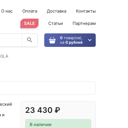
О нас
Оплата
Доставка
Контакты
SALE
Статьи
Партнерам
0
товар(ов),
на
0 рублей
80LA
еский
23 430 ₽
 и
В наличии