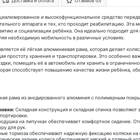
Доставка и оплата
Отзывов (0)
Арконт-Мед
циализированное и высокофункциональное средство передв
ельного аппарата и тех, кто проходит реабилитацию. Эта 
итию и социализации ребёнка. Она идеально подходит для и
ляя необходимую мобильность в различных условиях.
ляется её лёгкая алюминиевая рама, которая делает коляск
я простоту хранения и транспортировки. Это особенно важн
оездки, помещать её в автомобиль или хранить в ограниченн
оторая способствует повышению качества жизни ребёнка, о
ная рама из анодированного алюминия с полимерным покры
ровки:
Складная конструкция и складная спинка позволяют 
спортировки.
подушка на липучках обеспечивает комфортное сидение. О
ру для рук.
ые тормоза обеспечивают надежную фиксацию коляски на 
ические задние колеса обеспечивают мягкий и плавный хо