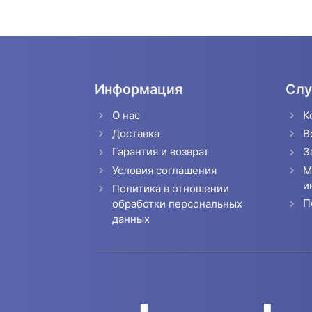
Информация
Слу
О нас
К
Доставка
В
Гарантия и возврат
З
Условия соглашения
М
и
Политика в отношении
П
обработки персональных
данных