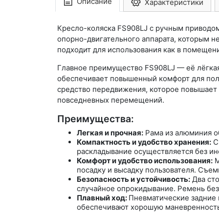
Описание
Характеристики
Кресло-коляска FS908LJ с ручным приводом
опорно-двигательного аппарата, которым н
подходит для использования как в помещени
Главное преимущество FS908LJ — её лёгкая
обеспечивает повышенный комфорт для пол
средство передвижения, которое повышает н
повседневных перемещений.
Преимущества:
Легкая и прочная:
Рама из алюминия о
Компактность и удобство хранения:
С
раскладывание осуществляется без ин
Комфорт и удобство использования:
М
посадку и высадку пользователя. Съе
Безопасность и устойчивость:
Два ст
случайное опрокидывание. Ремень бе
Плавный ход:
Пневматические задние 
обеспечивают хорошую маневренность