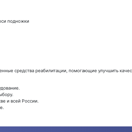
оси подножки
енные средства реабилитации, помогающие улучшить качес
удование.
ыбору.
ве и всей России.
е.