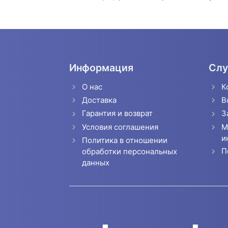
Информация
Слу
О нас
К
Доставка
В
Гарантия и возврат
З
Условия соглашения
М
и
Политика в отношении
П
обработки персональных
данных