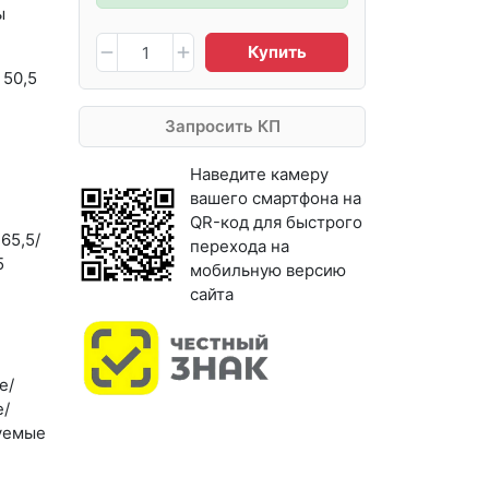
ы
Купить
 50,5
Запросить КП
Наведите камеру
вашего смартфона на
QR-код для быстрого
 65,5/
перехода на
5
мобильную версию
сайта
е/
/
уемые