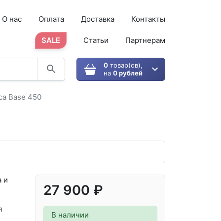
О нас
Оплата
Доставка
Контакты
SALE
Статьи
Партнерам
0
товар(ов),
на
0 рублей
ca Base 450
 и
27 900 ₽
я
В наличии