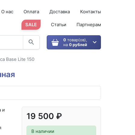
О нас
Оплата
Доставка
Контакты
SALE
Статьи
Партнерам
0
товар(ов),
на
0 рублей
a Base Lite 150
нная
 и
19 500 ₽
я
В наличии