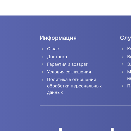
Информация
Слу
О нас
К
Доставка
В
Гарантия и возврат
З
Условия соглашения
М
и
Политика в отношении
П
обработки персональных
данных