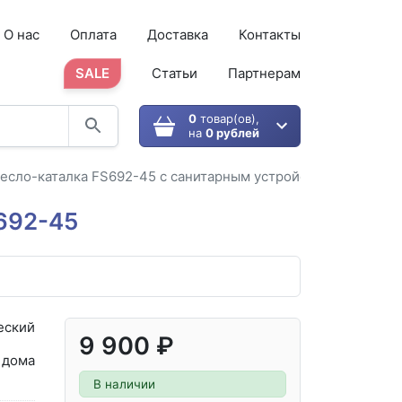
О нас
Оплата
Доставка
Контакты
SALE
Статьи
Партнерам
0
товар(ов),
на
0 рублей
есло-каталка FS692-45 с санитарным устройством
692-45
еский
9 900 ₽
 дома
В наличии