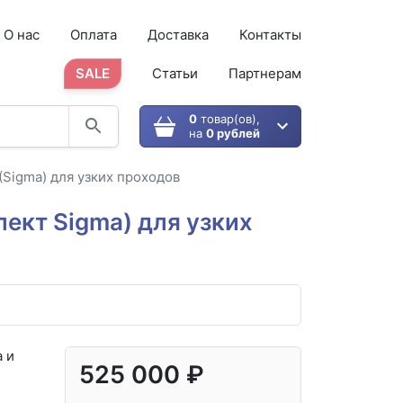
О нас
Оплата
Доставка
Контакты
SALE
Статьи
Партнерам
0
товар(ов),
на
0 рублей
(Sigma) для узких проходов
лект Sigma) для узких
 и
525 000 ₽