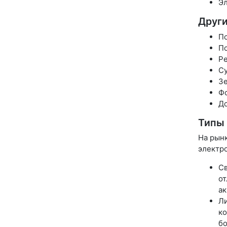
Эл
Други
По
По
Ре
Су
Зе
Фо
До
Типы 
На рынк
электр
Св
от
ак
Ли
ко
бо