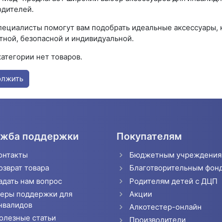
одителей.
пециалисты помогут вам подобрать идеальные аксессуары, 
ной, безопасной и индивидуальной.
категории нет товаров.
олжить
жба поддержки
Покупателям
онтакты
Бюджетным учреждени
озврат товара
Благотворительным фон
адать нам вопрос
Родителям детей с ДЦП
еры поддержки для
Акции
нвалидов
Алкотестер-онлайн
олезные статьи
Производители