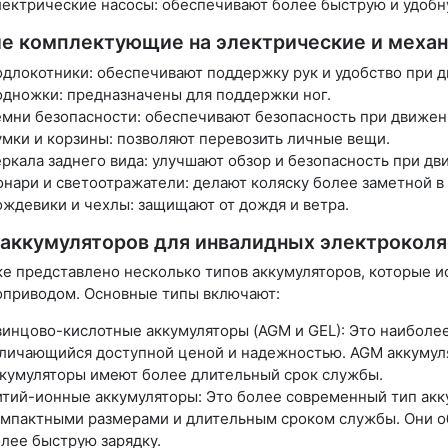
ектрические насосы: обеспечивают более быструю и удобн
е комплектующие на электрические и механ
длокотники: обеспечивают поддержку рук и удобство при 
дножки: предназначены для поддержки ног.
мни безопасности: обеспечивают безопасность при движен
мки и корзины: позволяют перевозить личные вещи.
ркала заднего вида: улучшают обзор и безопасность при дв
нари и светоотражатели: делают коляску более заметной в
ждевики и чехлы: защищают от дождя и ветра.
аккумуляторов для инвалидных электроколя
е представлено несколько типов аккумуляторов, которые и
оприводом. Основные типы включают:
инцово-кислотные аккумуляторы (AGM и GEL): Это наиболе
личающийся доступной ценой и надежностью. AGM аккумуля
кумуляторы имеют более длительный срок службы.
тий-ионные аккумуляторы: Это более современный тип акк
мпактными размерами и длительным сроком службы. Они о
лее быструю зарядку.