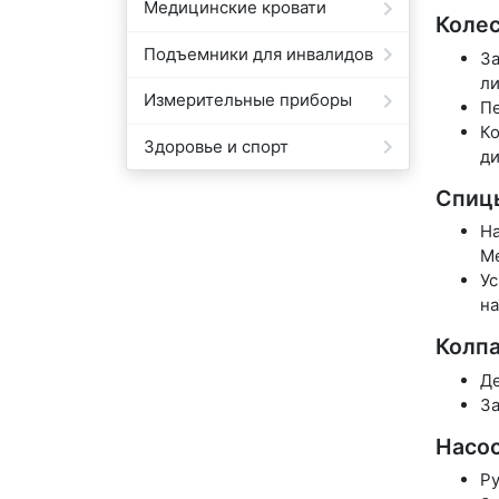
Медицинские кровати
Колес
Подъемники для инвалидов
За
ли
Измерительные приборы
Пе
Ко
Здоровье и спорт
ди
Спицы
На
М
Ус
на
Колпа
Де
За
Насо
Ру