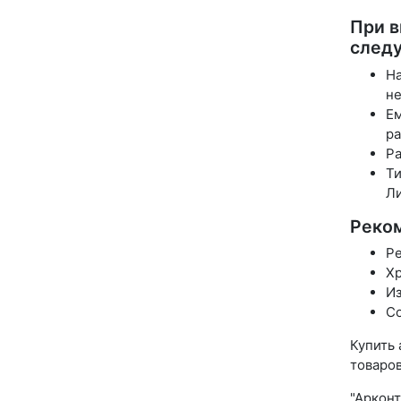
При в
след
На
не
Ем
ра
Ра
Ти
Ли
Реком
Ре
Хр
Из
Со
Купить
товаров
"Арконт