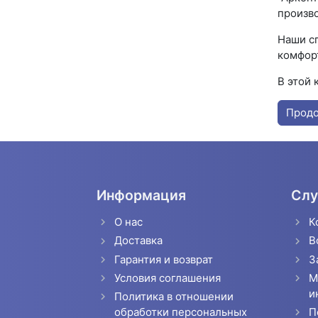
произв
Наши с
комфорт
В этой 
Прод
Информация
Слу
О нас
К
Доставка
В
Гарантия и возврат
З
Условия соглашения
М
и
Политика в отношении
П
обработки персональных