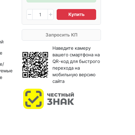
Купить
Запросить КП
ий
Наведите камеру
е
вашего смартфона на
QR-код для быстрого
е/
перехода на
уемые
мобильную версию
е
сайта