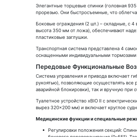
Элегантные торцевые спинки (головная 935
прорезью. Они быстросъемные, что облегчае
Боковые ограждения (2 шт.) – складные, с
высота 350 мм от ложа), обеспечивают над
пластиковые заглушки.
Транспортная система представлена 4 сам
оснащенными индивидуальными тормозами и
Передовые Функциональные Во
Система управления и привода включает ги
рукоятью), позволяющие осуществлять все р
аварийной блокировки), так и вручную при 
Туалетное устройство xBIO II с электриче
вырез 320×200 мм) и включает круглое суд
Медицинские функции и специальные реж
Регулировки положения секций: Спинна
бокового переворачивания (0–55°), Таз