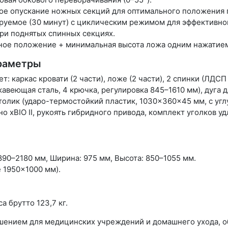
ое опускание ножных секций для оптимального положения 
руемое (30 минут) с циклическим режимом для эффективно
ри поднятых спинных секциях.
ьное положение + минимальная высота ложа одним нажатием
араметры
 каркас кровати (2 части), ложе (2 части), 2 спинки (ЛДСП 
авеющая сталь, 4 крючка, регулировка 845–1610 мм), дуга д
 столик (ударо-термостойкий пластик, 1030×360×45 мм, с уг
о xBIO II, рукоять гибридного привода, комплект уголков уд
890–2180 мм, Ширина: 975 мм, Высота: 850–1055 мм.
 1950×1000 мм).
а брутто 123,7 кг.
шением для медицинских учреждений и домашнего ухода, 