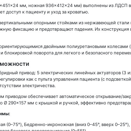
×451×24 мм, ножная 936×412×24 мм) выполнены из ЛДСП в 
т доступ к пациенту и уход за кроватью.
 4 вертикальными опорными стойками из нержавеющей стали
ежную фиксацию и предотвращают падения. Их конструкция
оориентирующимися двойными полиуретановыми колесами (Ø
 блокировкой поворота для легкого и безопасного переме
зможности
бридный привод: 5 электрических линейных актуаторов (3 и
егулировки как с пульта управления пациента (с подсветко
отсутствии электричества.
ским приводом обеспечивает автоматическое открывание/за
но Ø 290×157 мм с крышкой и ручкой, эффективно предотвр
имы:
я (0–75°), Бедренно-икроножная (вниз 0–45°, вверх 0–25°)
овая бокового переворачивания (0–55°).