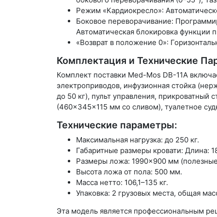
Режим «Кардиокресло»: Автоматическ
Боковое переворачивание: Программи
Автоматическая блокировка функции п
«Возврат в положение 0»: Горизонтал
Комплектация и Технические П
Комплект поставки Med-Mos DB-11А включает:
электроприводов, инфузионная стойка (нерж
до 50 кг), пульт управления, прикроватный
(460×345×115 мм со сливом), туалетное судн
Технические параметры:
Максимальная нагрузка: до 250 кг.
Габаритные размеры кровати: Длина: 1
Размеры ложа: 1990×900 мм (полезные
Высота ложа от пола: 500 мм.
Масса нетто: 106,1–135 кг.
Упаковка: 2 грузовых места, общая масс
Эта модель является профессиональным ре