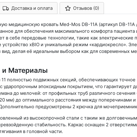
Доставка и оплата
Отзывов (0)
Арконт-Мед
ю медицинскую кровать Med-Mos DB-11А (артикул DB-11А /
анное для обеспечения максимального комфорта пациента 
т в себе передовые технологии, такие как электрические 
 устройство xBIO и уникальный режим «кардиокресло». Эл
 вид, делая её идеальным выбором как для современных ме
 и Материалы
из 11 полностью подвижных секций, обеспечивающих точное
с ударопрочным эпоксидным покрытием, что гарантирует до
умана до мелочей: от профильных труб различного сечения
20 мм) до оптимального расстояния между поперечинами и 
Дополнительно предусмотрены 2 крючка для мочеприемник
отовленный из высокопрочной стали с таким же долговечны
ревзойденную стабильность. Каркас оснащен 2 отверстиям
тягивания в головной части.