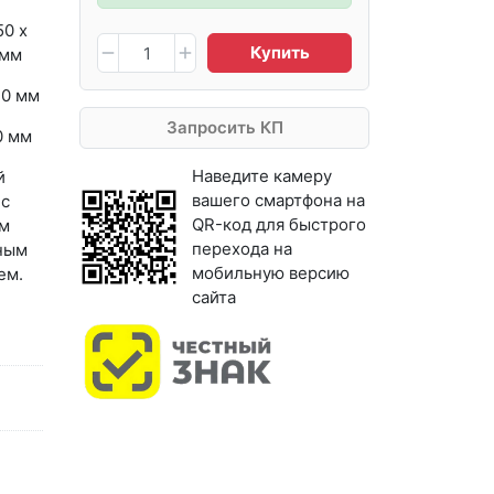
50 х
Купить
 мм
30 мм
Запросить КП
0 мм
Наведите камеру
й
вашего смартфона на
 с
QR-код для быстрого
м
перехода на
ным
мобильную версию
ем.
сайта