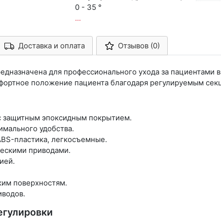
0 - 35 °
...
Доставка и оплата
Отзывов (0)
Арконт-Мед
редназначена для профессионального ухода за пациентами 
мфортное положение пациента благодаря регулируемым секци
 с защитным эпоксидным покрытием.
имального удобства.
ABS-пластика, легкосъемные.
ческими приводами.
ией.
ким поверхностям.
иводов.
егулировки