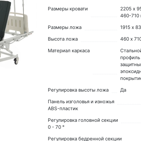
Размеры кровати
2205 х 9
460-710
Размеры ложа
1915 х 8
Высота ложа
460 х 71
Материал каркаса
Стально
профиль
защитны
эпоксид
покрыти
Регулировка высоты ложа
Да
Панель изголовья и изножья
ABS-пластик
Регулировка головной секции
0 - 70 °
Регулировка бедренной секции