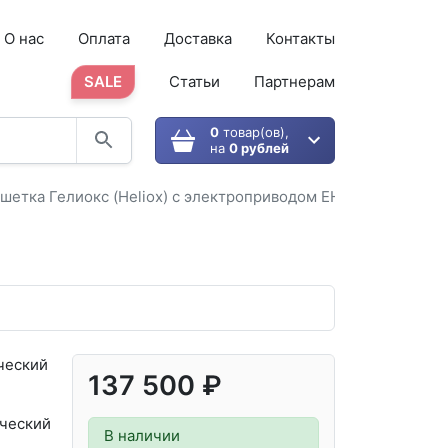
О нас
Оплата
Доставка
Контакты
SALE
Статьи
Партнерам
0
товар(ов),
на
0 рублей
шетка Гелиокс (Heliox) с электроприводом EH7
ческий
137 500 ₽
ческий
В наличии
,