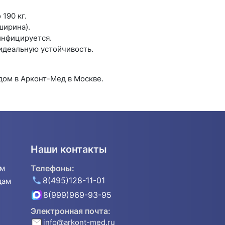
190 кг.
ширина).
инфицируется.
идеальную устойчивость.
ом в Арконт-Мед в Москве.
Наши контакты
ям
Телефоны:
8(495)128-11-01
дам
8(999)969-93-95
Электронная почта:
info@arkont-med.ru