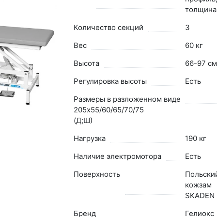
толщина
Количество секций
3
Вес
60 кг
Высота
66-97 см
Регулировка высоты
Есть
Размеры в разложенном виде
205х55/60/65/70/75
(Д;Ш)
Нагрузка
190 кг
Наличие электромотора
Есть
Поверхность
Польски
кожзам
SKADEN
Бренд
Гелиокс