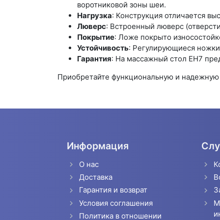
воротниковой зоны шеи.
Нагрузка
: Конструкция отличается вы
Люверс
: Встроенный люверс (отверсти
Покрытие
: Ложе покрыто износостойк
Устойчивость
: Регулирующиеся ножки
Гарантия
: На массажный стол EH7 пред
Приобретайте функциональную и надежную 
Информация
Слу
О нас
К
Доставка
В
Гарантия и возврат
З
Условия соглашения
М
и
Политика в отношении