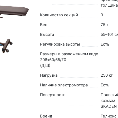
толщина
Количество секций
3
Вес
75 кг
Высота
55–101 с
Регулировка высоты
Есть
Размеры в разложенном виде
206х60/65/70
(Д;Ш)
Нагрузка
250 кг
Наличие электромотора
Есть
Поверхность
Польски
кожзам
SKADEN
Бренд
Гелиокс