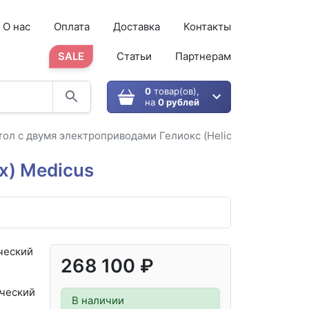
О нас
Оплата
Доставка
Контакты
SALE
Статьи
Партнерам
0
товар(ов),
на
0 рублей
ол с двумя электроприводами Гелиокс (Heliox) Medicus
x) Medicus
ческий
268 100 ₽
ческий
В наличии
,