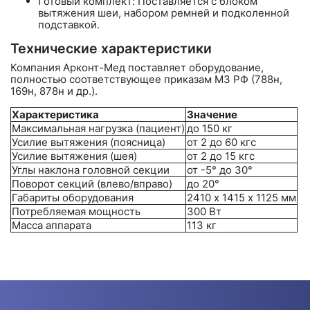
Готовый комплект: Поставляется с блоком
вытяжения шеи, набором ремней и подколенной
подставкой.
Технические характеристики
Компания
Арконт-Мед
поставляет оборудование,
полностью соответствующее приказам МЗ РФ (788н,
169н, 878н и др.).
Характеристика
Значение
Максимальная нагрузка (пациент)
до 150 кг
Усилие вытяжения (поясница)
от 2 до 60 кгс
Усилие вытяжения (шея)
от 2 до 15 кгс
Углы наклона головной секции
от -5° до 30°
Поворот секций (влево/вправо)
до 20°
Габариты оборудования
2410 х 1415 х 1125 мм
Потребляемая мощность
300 Вт
Масса аппарата
113 кг