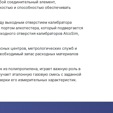
обой соединительный элемент,
костью и способностью обеспечивать
жду выходным отверстием калибратора
 портом алкотестера, который подвергается
ходного отверстия калибраторов AlcoSim,
исных центров, метрологических служб и
необходимый запас расходных материалов
к из полипропилена, играет важную роль в
учает эталонную газовую смесь с заданной
верки его измерительных характеристик.