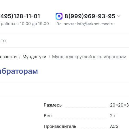
8(999)969-93-95
(495)128-11-01
работы с 10:00 до 19:00
Эл. почта: info@arkont-med.ru
резвости
Мундштуки
Мундштук круглый к калибраторам
ибраторам
1
Размеры
20x20x3
Вес
2 г
Производитель
ACS