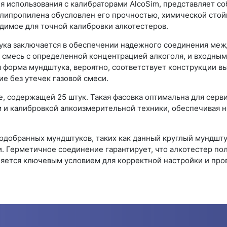
я использования с калибраторами AlcoSim, представляет с
липропилена обусловлен его прочностью, химической стой
димое для точной калибровки алкотестеров.
тука заключается в обеспечении надежного соединения ме
 смесь с определенной концентрацией алкоголя, и входным
 форма мундштука, вероятно, соответствует конструкции вы
е без утечек газовой смеси.
е, содержащей 25 штук. Такая фасовка оптимальна для серв
 и калибровкой алкоизмерительной техники, обеспечивая 
одобранных мундштуков, таких как данный круглый мундшту
. Герметичное соединение гарантирует, что алкотестер пол
вляется ключевым условием для корректной настройки и про