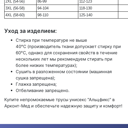
2XL (54-56)
86-99
112-123
3XL (56-58)
94-104
118-130
4XL (58-60)
98-110
125-140
Уход за изделием:
Стирка при температуре не выше
40°С (производитель ткани допускает стирку при
60°С, однако для сохранения свойств в течение
нескольких лет мы рекомендуем стирать при
более низких температурах);
Сушить в разложенном состоянии (машинная
сушка запрещена);
Глажка запрещена;
Отбеливание запрещено.
Купите непромокаемые трусы унисекс "Альцфикс" в
Арконт-Мед и обеспечьте надежную защиту и комфорт!