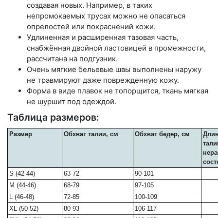
создавая новых. Например, в таких
непромокаемых трусах можно не опасаться
опрелостей или покраснений кожи.
Удлиненная и расширенная тазовая часть,
снабжённая двойной ластовицей в промежности,
рассчитана на подгузник.
Очень мягкие бельевые швы выполнены наружу
не травмируют даже поврежденную кожу.
Форма в виде плавок не топорщится, ткань мягкая
не шуршит под одеждой.
Таблица размеров:
Размер
Обхват талии, см
Обхват бедер, см
Длин
тали
нера
сост
S (42-44)
63-72
90-101
M (44-46)
68-79
97-105
L (46-48)
72-85
100-109
XL (50-52)
80-93
106-117