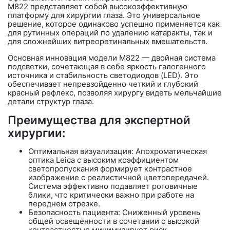
M822
представляет собой высокоэффективную
платформу для хирургии глаза. Это универсальное
решение, которое одинаково успешно применяется как
для рутинных операций по удалению катаракты, так и
для сложнейших витреоретинальных вмешательств.
Основная инновация модели M822 —
двойная система
подсветки
, сочетающая в себе яркость галогенного
источника и стабильность светодиодов (LED). Это
обеспечивает непревзойденно четкий и глубокий
красный рефлекс, позволяя хирургу видеть мельчайшие
детали структур глаза.
Преимущества для экспертной
хирургии:
Оптимальная визуализация:
Апохроматическая
оптика Leica с высоким коэффициентом
светопропускания формирует контрастное
изображение с реалистичной цветопередачей.
Система эффективно подавляет роговичные
блики, что критически важно при работе на
переднем отрезке.
Безопасность пациента: Сниженный уровень
общей освещенности в сочетании с высокой
контрастностью минимизирует риск