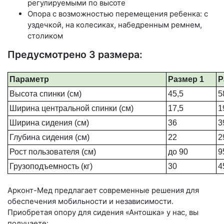
регулируемыми по высоте
Опора с возможностью перемещения ребенка: с
уздечкой, на колесиках, набедренным ремнем,
столиком
Предусмотрено 3 размера:
Параметр
Размер 1
Р
Высота спинки (см)
45,5
5
Ширина центральной спинки (см)
17,5
1
Ширина сидения (см)
36
3
Глубина сидения (см)
22
2
Рост пользователя (см)
до 90
9
Грузоподъемность (кг)
30
4
Арконт-Мед предлагает современные решения для
обеспечения мобильности и независимости.
Приобретая опору для сидения «Антошка» у нас, вы
получаете: