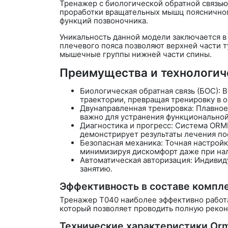
Тренажер с биологической обратной связь
проработки вращательных мышц поясничног
функций позвоночника.
Уникальность данной модели заключается 
плечевого пояса позволяют верхней части т
мышечные группы нижней части спины.
Преимущества и технологич
Биологическая обратная связь (БОС):
В
траектории, превращая тренировку в 
Двунаправленная тренировка: Плавное 
важно для устранения функционально
Диагностика и прогресс: Система
ORME
демонстрирует результаты лечения по
Безопасная механика: Точная настройк
минимизируя дискомфорт даже при на
Автоматическая авторизация: Индивид
занятию.
Эффективность в составе компл
Тренажер Т040 наиболее эффективно работа
который позволяет проводить полную реко
Технические характеристики Or