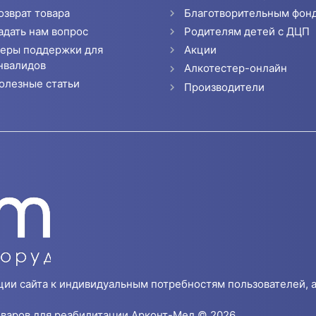
озврат товара
Благотворительным фон
адать нам вопрос
Родителям детей с ДЦП
еры поддержки для
Акции
нвалидов
Алкотестер-онлайн
олезные статьи
Производители
ции сайта к индивидуальным потребностям пользователей, а
варов для реабилитации Арконт-Мед © 2026.