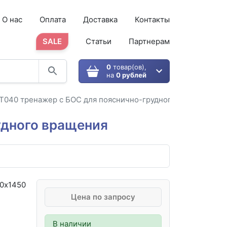
О нас
Оплата
Доставка
Контакты
SALE
Статьи
Партнерам
0
товар(ов),
на
0 рублей
 Т040 тренажер с БОС для пояснично-грудного вращения
удного вращения
00х1450
Цена по запросу
В наличии