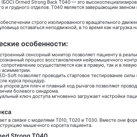
ю (БОС)
Ormed Strong Back Т040
— это высокоспециализиров
о и грудного отделов. Т040 является завершающим звеном 
в обеспечении
строго изолированного вращательного движе
уловища оставаться неподвижной, в то время как нагрузка 
еские особенности:
строенный сенсорный монитор позволяет пациенту в реаль
осознанный процесс восстановления нейромышечного контр
сопротивление осуществляется как в правую, так и в левую 
й асимметрии.
D-Soft
позволяет проводить стартовое тестирование силы
сле курса процедур.
а упоров для плеч и плавный ход рычагов позволяют прово
личии болевого синдрома.
уальный ключ доступа мгновенно загружает настройки пацие
екса
ет в связке с моделями Т010, Т020 и Т030. Вместе они фо
нструкцию мышечного корсета пациента.
med Strong Т040