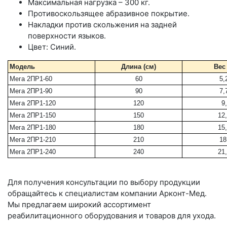
Максимальная нагрузка – 300 кг.
Противоскользящее абразивное покрытие.
Накладки против скольжения на задней
поверхности языков.
Цвет: Синий.
Модель
Длина (см)
Вес 
Мега 2ПР1-60
60
5,
Мега 2ПР1-90
90
7,
Мега 2ПР1-120
120
9
Мега 2ПР1-150
150
12
Мега 2ПР1-180
180
15
Мега 2ПР1-210
210
18
Мега 2ПР1-240
240
21
Для получения консультации по выбору продукции
обращайтесь к специалистам компании Арконт-Мед.
Мы предлагаем широкий ассортимент
реабилитационного оборудования и товаров для ухода.