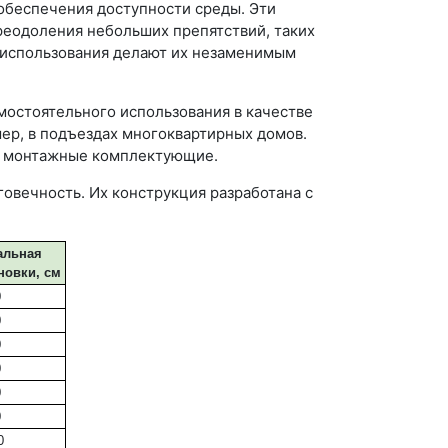
беспечения доступности среды. Эти
реодоления небольших препятствий, таких
ь использования делают их незаменимым
остоятельного использования в качестве
мер, в подъездах многоквартирных домов.
ие монтажные комплектующие.
овечность. Их конструкция разработана с
альная
новки, см
0
0
0
0
0
0
0