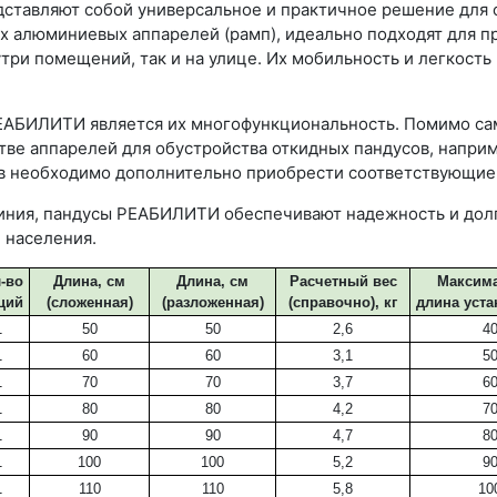
тавляют собой универсальное и практичное решение для о
х алюминиевых аппарелей (рамп), идеально подходят для п
утри помещений, так и на улице. Их мобильность и легкост
АБИЛИТИ является их многофункциональность. Помимо сам
тве аппарелей для обустройства откидных пандусов, напри
сов необходимо дополнительно приобрести соответствующ
иния, пандусы РЕАБИЛИТИ обеспечивают надежность и долг
 населения.
-во
Длина, см
Длина, см
Расчетный вес
Максим
ций
(сложенная)
(разложенная)
(справочно), кг
длина уста
1
50
50
2,6
4
1
60
60
3,1
5
1
70
70
3,7
6
1
80
80
4,2
7
1
90
90
4,7
8
1
100
100
5,2
9
1
110
110
5,8
10