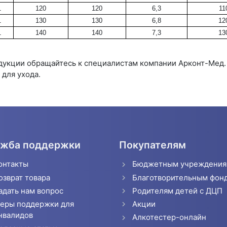
1
120
120
6,3
11
1
130
130
6,8
12
1
140
140
7,3
13
одукции обращайтесь к специалистам компании Арконт-Мед
для ухода.
жба поддержки
Покупателям
онтакты
Бюджетным учреждени
озврат товара
Благотворительным фон
адать нам вопрос
Родителям детей с ДЦП
еры поддержки для
Акции
нвалидов
Алкотестер-онлайн